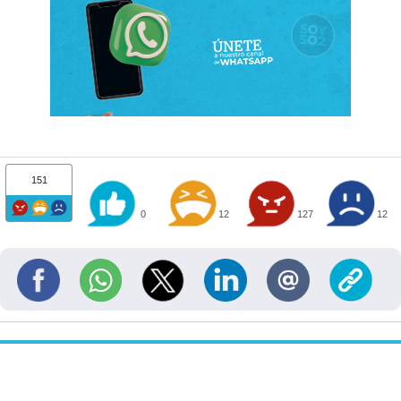
151
0
12
127
12