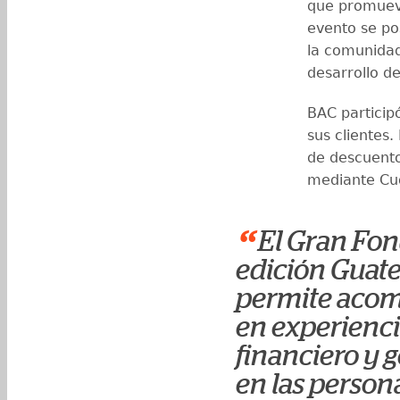
que promueve
evento se po
la comunidad
desarrollo d
BAC particip
sus clientes
de descuento
mediante Cu
“
El Gran Fo
edición Guate
permite acomp
en experienci
financiero y 
en las persona