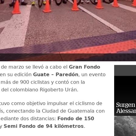
 de marzo se llevó a cabo el
Gran Fondo
en su edición
Guate – Paredón
, un evento
más de 900 ciclistas y contó con la
n del colombiano Rigoberto Urán.
 tuvo como objetivo impulsar el ciclismo de
Surgen 
Alessan
aís, conectando la Ciudad de Guatemala con
ediante dos distancias:
Fondo de 150
y
Semi Fondo de 94 kilómetros
.