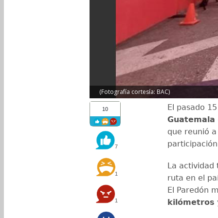
(Fotografía cortesía: BAC)
El pasado 15
10
Guatemala
que reunió a 
participació
7
La actividad
1
ruta en el p
El Paredón m
1
kilómetros