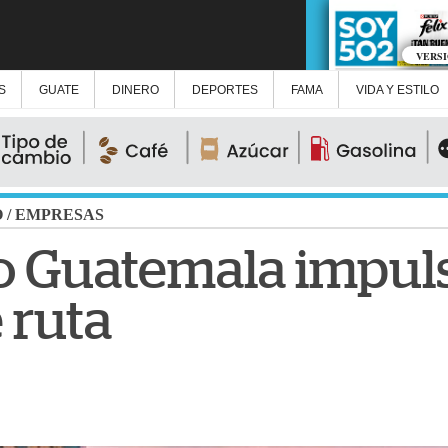
VERS
S
GUATE
DINERO
DEPORTES
FAMA
VIDA Y ESTILO
O
/
EMPRESAS
 Guatemala impuls
 ruta