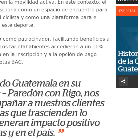
n la movilidad activa. En este contexto, el
siciona como un espacio de encuentro para
ESPECIAL
 ciclista y como una plataforma para el
e este deporte.
ó como patrocinador, facilitando beneficios a
. Los tarjetahabientes accedieron a un 10%
Histor
 en la inscripción y a la opción de pago
de la 
otas BAC.
Guat
ndo Guatemala en su
 – Paredón con Rigo, nos
añar a nuestros clientes
as que trascienden lo
generan impacto positivo
”
s y en el país.