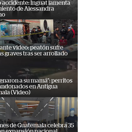
 accidente: Inguat lamenta
miento de Alessandra
no
ante video: peatón sufre
s graves tras ser arrollado
enaron a su mamá": perritos
andonados en Antigua
ala (Video)
mes de Guatemala celebra 35
on expansión nacional