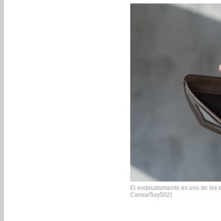
El endeudamiento es uno de los ef
Canva/Soy502)