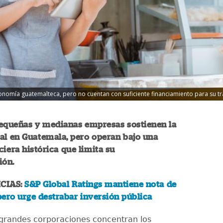
onomía guatemalteca, pero no cuentan con suficiente financiamiento para su t
pequeñas y medianas empresas sostienen la
al en Guatemala, pero operan bajo una
ciera histórica que limita su
ión.
CIAS:
S&P Global Ratings mantiene nota de
ero urge destrabar inversión pública
 grandes corporaciones concentran los