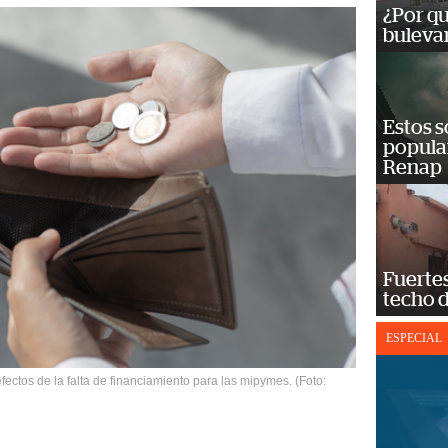
¿Por qu
bulevar
Estos s
popula
Renap
Fuertes
techo 
ESPECIAL
ectos de la falta de financiamiento para las mipymes. (Foto: