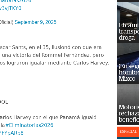
natorias2026
ky3vJTKY0
ficial)
September 9, 2025
El cam
transp
droga
scar Sants, en el 35, ilusionó con que era
r una victoria del Rommel Fernández, pero
s lograron igualar mediante Carlos Harvey,
¡En se
hombre
Mixco
OL!
Motoris
rechaz
 Carlos Harvey con el que Panamá igualó
benefic
la
#Eliminatorias2026
ESPECIAL
IYFYpARb8