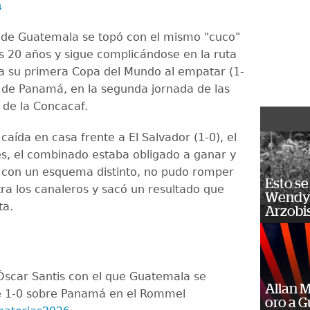
á
 de Guatemala se topó con el mismo "cuco"
os 20 años y sigue complicándose en la ruta
r a su primera Copa del Mundo al empatar (1-
de Panamá, en la segunda jornada de las
s de la Concacaf.
 caída en casa frente a El Salvador (1-0), el
s, el combinado estaba obligado a ganar y
 con un esquema distinto, no pudo romper
Esto se
tra los canaleros y sacó un resultado que
Wendy 
ta.
Arzobi
e Óscar Santis con el que Guatemala se
Allan 
te 1-0 sobre Panamá en el Rommel
oro a 