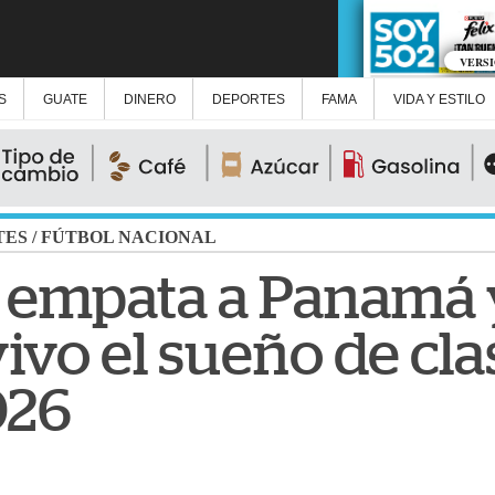
VERS
S
GUATE
DINERO
DEPORTES
FAMA
VIDA Y ESTILO
TES
/
FÚTBOL NACIONAL
 empata a Panamá 
vo el sueño de clas
026