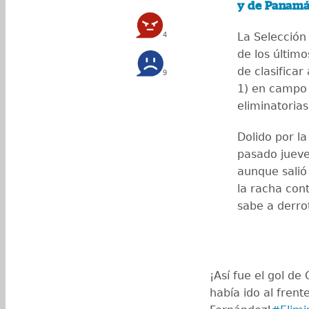
y de Panam
4
La Selección
de los últim
de clasifica
9
1) en campo 
eliminatoria
Dolido por la
pasado jueve
aunque salió
la racha con
sabe a derro
¡Así fue el gol d
había ido al fren