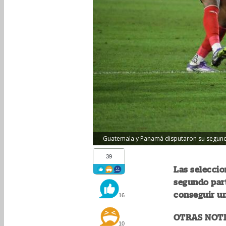
Guatemala y Panamá disputaron su segundo 
39
Las selecci
segundo part
conseguir un
16
OTRAS NOTI
10