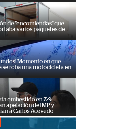
ión de "encomiendas" que
ortaba varios paquetes de
gundos! Momento en que
 se roba una motocicleta en
ta embestido en Z-9:
an apelación del MP y
ian a Carlos Acevedo