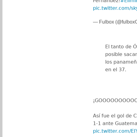
Fernández!
#Elimi
pic.twitter.com/s
— Fulbox (@fulboxO
El tanto de Ó
posible saca
los panameño
en el 37.
¡GOOOOOOOOOO
Así fue el gol de
1-1 ante Guatema
pic.twitter.com/E