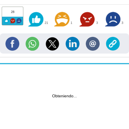
28
21
1
3
3
Obteniendo...