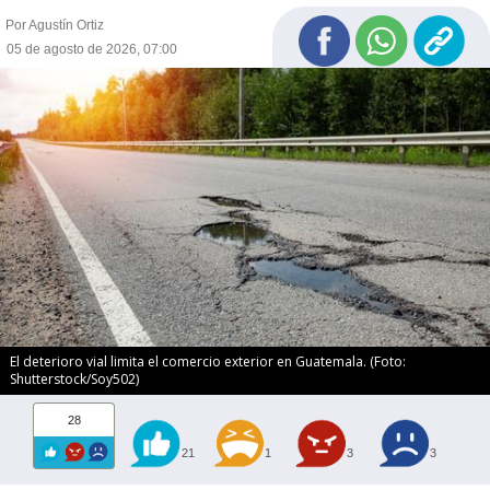
Por Agustín Ortiz
05 de agosto de 2026, 07:00
El deterioro vial limita el comercio exterior en Guatemala. (Foto:
Shutterstock/Soy502)
28
21
1
3
3