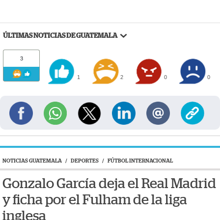
ÚLTIMAS NOTICIAS DE GUATEMALA
3
1
2
0
0
NOTICIAS GUATEMALA
/
DEPORTES
/
FÚTBOL INTERNACIONAL
Gonzalo García deja el Real Madrid
y ficha por el Fulham de la liga
inglesa