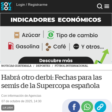
Login
/
Registrarme
NOTICIAS GUATEMALA
/
DEPORTES
/
FÚTBOL INTERNACIONAL
Habrá otro derbi: Fechas para las
semis de la Supercopa española
Con información de Agencias
07 de octubre de 2025, 14:30
LA LIGA