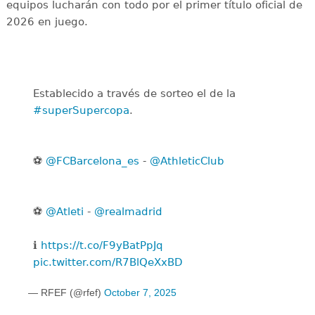
equipos lucharán con todo por el primer título oficial de
2026 en juego.
Establecido a través de sorteo el de la
#superSupercopa
.
⚽
@FCBarcelona_es
-
@AthleticClub
⚽
@Atleti
-
@realmadrid
ℹ️
https://t.co/F9yBatPpJq
pic.twitter.com/R7BlQeXxBD
— RFEF (@rfef)
October 7, 2025