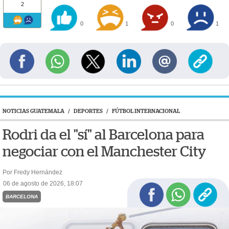
2
0
1
0
1
NOTICIAS GUATEMALA
/
DEPORTES
/
FÚTBOL INTERNACIONAL
Rodri da el "sí" al Barcelona para
negociar con el Manchester City
Por Fredy Hernández
06 de agosto de 2026, 18:07
BARCELONA