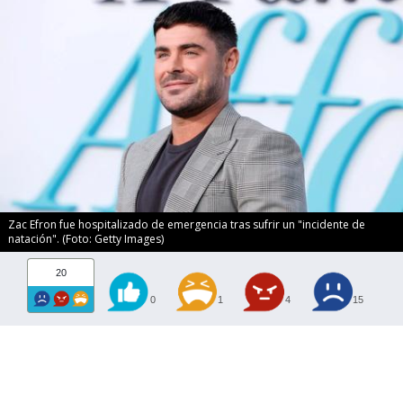
Zac Efron fue hospitalizado de emergencia tras sufrir un "incidente de
natación". (Foto: Getty Images)
20
0
1
4
15