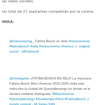
las redes sociales.
Un total de 27 aspirantes competirán por la corona.
MIRA:
@marcereyesg_
Fatima Bosch en Xela
#missuniverse
#fatimabosch
#xela
#missuniverso
#mexico
♬ original
sound - officialmooli
@mixelajufan
¡FÁTIMA BOSCH EN XELA! La mexicana
Fátima Bosch Miss Universe 2025-2026 visita este
miércoles la ciudad de Quetzaltenango en donde se le
declara visitante distinguida.
#MissUniverse
#Quetzaltenango
#Guatemala
#Viral
#FatimaBosch
♬
sonido original - Mi Xelaju FAN