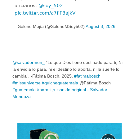
ancianos.
@soy_502
pic.twitter.com/a7fIF8aJkV
— Selene Mejía (@SeleneMSoy502)
August 8, 2026
@salvadormen_
"Lo que Dios tiene destinado para ti; Ni
la envidia lo para, ni el destino lo aborta, ni la suerte lo
cambia". -Fátima Bosch, 2025.
#fatimabosch
#missuniverse
#quicheguatemala
@Fátima Bosch
#guatemala
#parati
♬ sonido original - Salvador
Mendoza