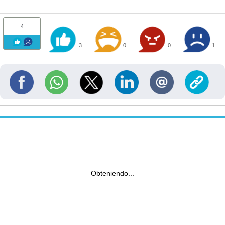
4
3
0
0
1
Obteniendo...