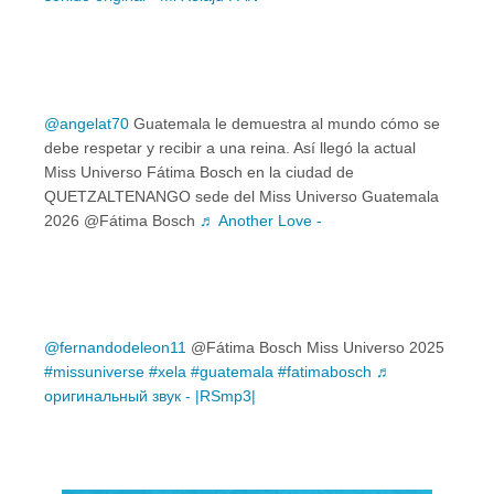
@angelat70
Guatemala le demuestra al mundo cómo se
debe respetar y recibir a una reina. Así llegó la actual
Miss Universo Fátima Bosch en la ciudad de
QUETZALTENANGO sede del Miss Universo Guatemala
2026 @Fátima Bosch
♬ Another Love -
@fernandodeleon11
@Fátima Bosch Miss Universo 2025
#missuniverse
#xela
#guatemala
#fatimabosch
♬
оригинальный звук - |RSmp3|