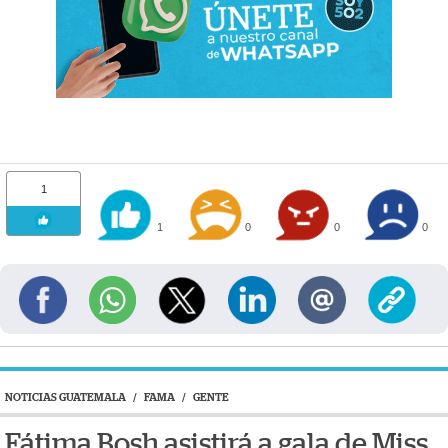
1
1
0
0
0
NOTICIAS GUATEMALA
/
FAMA
/
GENTE
Fátima Bosh asistirá a gala de Miss