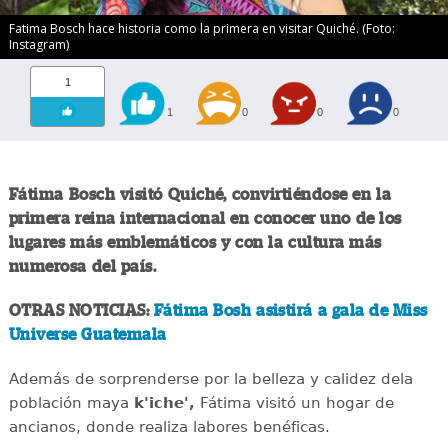
Fatima Bosch hace historia como la primera en visitar Quiché. (Foto:
Instagram)
1
1
0
0
0
Fátima Bosch visitó Quiché, convirtiéndose en la
primera reina internacional en conocer uno de los
lugares más emblemáticos y con la cultura más
numerosa del país.
OTRAS NOTICIAS:
Fátima Bosh asistirá a gala de Miss
Universe Guatemala
Además de sorprenderse por la belleza y calidez dela
población maya
k'iche',
Fátima visitó un hogar de
ancianos, donde realiza labores benéficas.