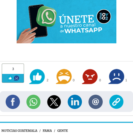
3
2
0
0
1
NOTICIAS GUATEMALA
/
FAMA
/
GENTE