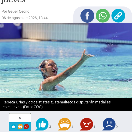
Por Geber Osorio
06 de agosto de 2026, 13:44
Rebeca Urías y otros atletas guatemaltecos disputarán medallas
este jueves. (Foto: COG)
5
3
1
1
0