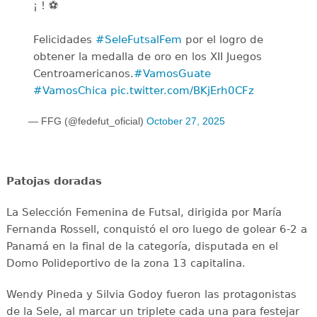
¡ ! ⚽️
Felicidades
#SeleFutsalFem
por el logro de
obtener la medalla de oro en los XII Juegos
Centroamericanos.
#VamosGuate
#VamosChica
pic.twitter.com/BKjErh0CFz
— FFG (@fedefut_oficial)
October 27, 2025
Patojas doradas
La Selección Femenina de Futsal, dirigida por María
Fernanda Rossell, conquistó el oro luego de golear 6-2 a
Panamá en la final de la categoría, disputada en el
Domo Polideportivo de la zona 13 capitalina.
Wendy Pineda y Silvia Godoy fueron las protagonistas
de la Sele, al marcar un triplete cada una para festejar