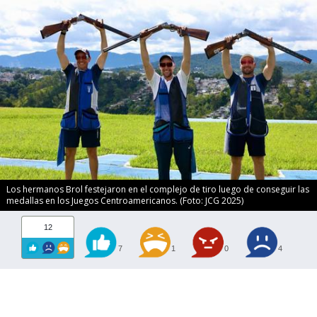
Los hermanos Brol festejaron en el complejo de tiro luego de conseguir las
medallas en los Juegos Centroamericanos. (Foto: JCG 2025)
12
7
1
0
4