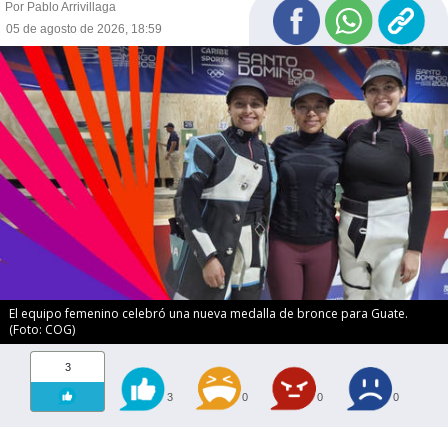
Por Pablo Arrivillaga
05 de agosto de 2026, 18:59
El equipo femenino celebró una nueva medalla de bronce para Guate.
(Foto: COG)
3
3
0
0
0