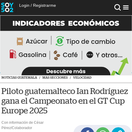
Login
/
Registrarme
NOTICIAS GUATEMALA
/
MAS SECCIONES
/
VELOCIDAD
Piloto guatemalteco Ian Rodríguez
gana el Campeonato en el GT Cup
Europe 2025
Con información de César
Pérez/Colaborador