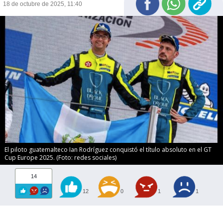
18 de octubre de 2025, 11:40
El piloto guatemalteco Ian Rodríguez conquistó el título absoluto en el GT
Cup Europe 2025. (Foto: redes sociales)
14
12
0
1
1