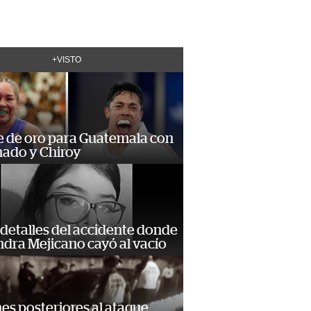
+VISTO
e de oro para Guatemala con
ado y Chiroy
detalles del accidente donde
dra Mejicano cayó al vacío
s posteriores al ataque