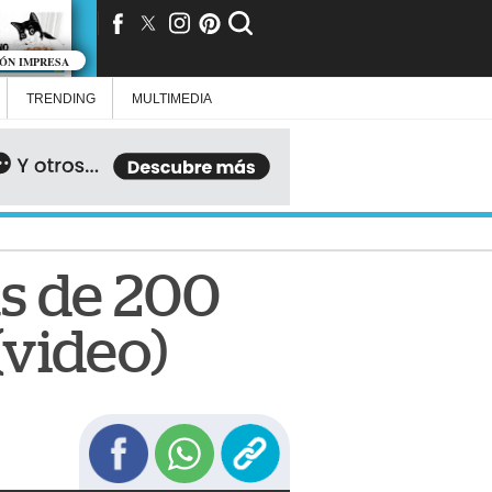
IÓN IMPRESA
TRENDING
MULTIMEDIA
ás de 200
(video)