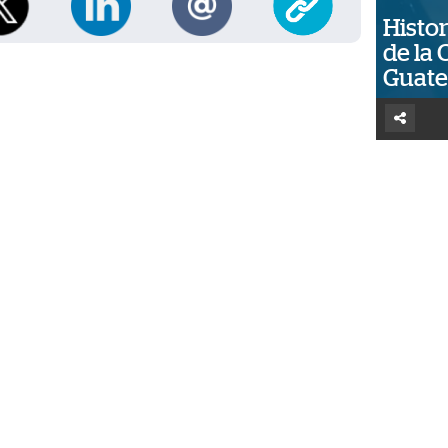
Histor
de la 
Guat