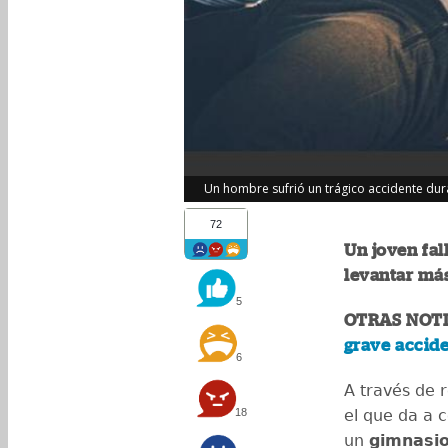
Un hombre sufrió un trágico accidente dura
72
Un joven fal
levantar más
5
OTRAS NOTI
grave accide
6
A través de r
18
el que da a
un
gimnasi