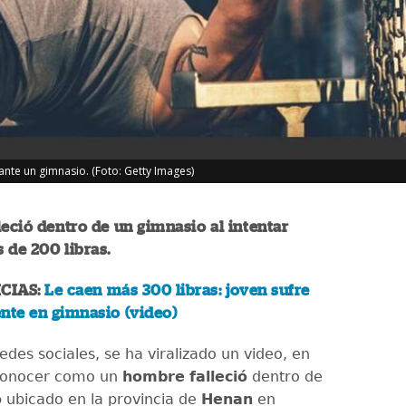
nte un gimnasio. (Foto: Getty Images)
leció dentro de un gimnasio al intentar
 de 200 libras.
CIAS:
Le caen más 300 libras: joven sufre
nte en gimnasio (video)
edes sociales, se ha viralizado un video, en
 conocer como un
hombre
falleció
dentro de
o
ubicado en la provincia de
Henan
en