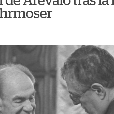
 de Arévalo tras la
ohrmoser