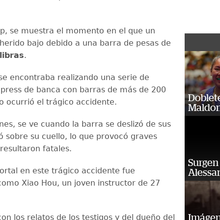
lip, se muestra el momento en el que un
herido bajo debido a una barra de pesas de
libras
.
 se encontraba realizando una serie de
e press de banca con barras de más de 200
Doblet
o ocurrió el trágico accidente.
Maldon
nes, se ve cuando la barra se deslizó de sus
 sobre su cuello, lo que provocó graves
resultaron fatales.
Surgen 
ortal en este trágico accidente fue
Alessan
 como Xiao Hou, un joven instructor de 27
n los relatos de los testigos y del dueño del
Imágene