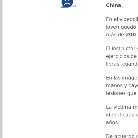
China
.
43
En el videoc
joven quedó 
más de
200 
El instructor
ejercicios d
libras, cuand
En las imáge
manos y cayó
lesiones que 
La víctima m
identificada
años.
De acuerdo co