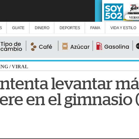
VERS
S
GUATE
DINERO
DEPORTES
FAMA
VIDA Y ESTILO
ING
/
VIRAL
 intenta levantar m
ere en el gimnasio 