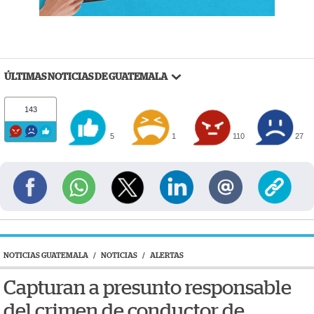
ÚLTIMAS NOTICIAS DE GUATEMALA
143
5
1
110
27
NOTICIAS GUATEMALA
/
NOTICIAS
/
ALERTAS
Capturan a presunto responsable
del crimen de conductor de