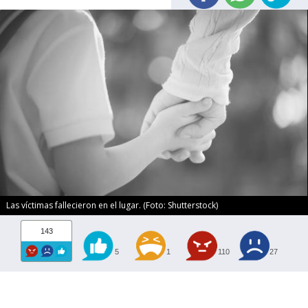
Las víctimas fallecieron en el lugar. (Foto: Shutterstock)
143
5
1
110
27