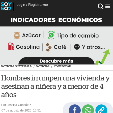
Login
/
Registrarme
NOTICIAS GUATEMALA
/
NOTICIAS
/
COMUNIDAD
Hombres irrumpen una vivienda y
asesinan a niñera y a menor de 4
años
Por Jessica González
07 de agosto de 2025, 15:51