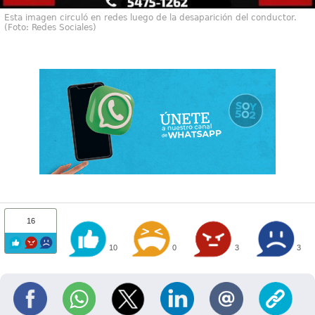
Esta imagen circuló en redes luego de la desaparición del conductor.
(Foto: Redes Sociales)
16
10
0
3
3