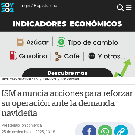
Login
/
Registrarme
NOTICIAS GUATEMALA
/
DINERO
/
EMPRESAS
ISM anuncia acciones para reforzar
su operación ante la demanda
navideña
Por Redacción comercial
25 de noviembre de 2025, 13:18