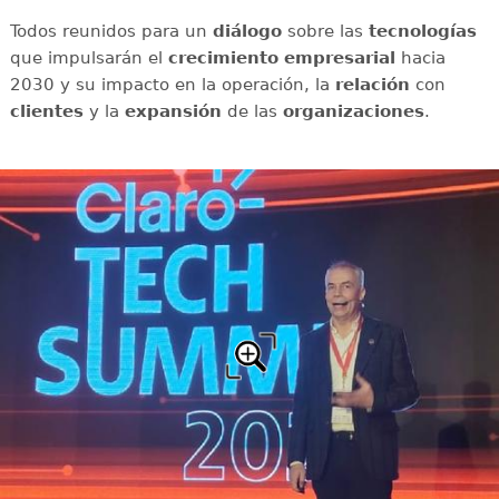
Todos reunidos para un
diálogo
sobre las
tecnologías
que impulsarán el
crecimiento empresarial
hacia
2030 y su impacto en la operación, la
relación
con
clientes
y la
expansión
de las
organizaciones
.