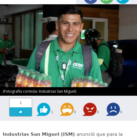
(Fotografía cortesía: Industrias San Miguel)
1
1
0
0
0
Industrias San Miguel (ISM)
anunció que para la