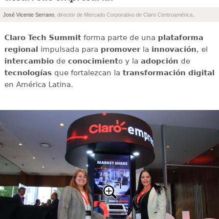
”
José Vicente Serrano
, director de Mercado Corporativo de Claro Centroamérica.
Claro Tech Summit
forma parte de una
plataforma
regional
impulsada para
promover
la
innovación
, el
intercambio
de
conocimient
o y la
adopción
de
tecnologías
que fortalezcan la
transformación digital
en América Latina.