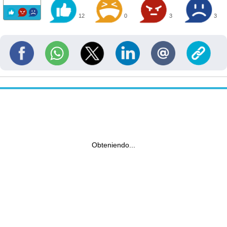
12
0
3
3
Obteniendo...