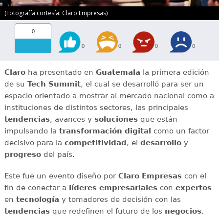
(Fotografía cortesía: Claro Empresas)
0
0
0
0
0
Claro
ha presentado en
Guatemala
la primera edición
de su
Tech Summit
, el cual se desarrolló para ser un
espacio orientado a mostrar al mercado nacional como a
instituciones de distintos sectores, las principales
tendencias
, avances y
soluciones
que están
impulsando la
transformación digital
como un factor
decisivo para la
competitividad
, el
desarrollo
y
progreso
del país.
Este fue un evento diseño por
Claro Empresas
con el
fin de conectar a
líderes empresariales
con
expertos
en
tecnología
y tomadores de decisión con las
tendencias
que redefinen el futuro de los
negocios
.