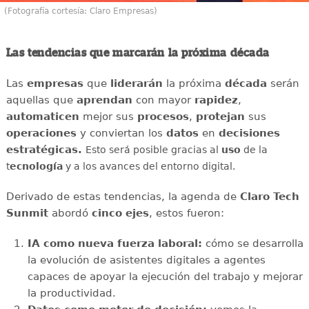
(Fotografía cortesía: Claro Empresas)
Las tendencias que marcarán la próxima década
Las
empresas
que
liderarán
la próxima
década
serán
aquellas que
aprendan
con mayor
rapidez
,
automaticen
mejor sus
procesos
,
protejan
sus
operaciones
y conviertan los
datos
en
decisiones
estratégicas.
Esto será posible gracias al
uso
de la
t
ecnología
y a los avances del entorno digital.
Derivado de estas tendencias, la agenda de
Claro Tech
Sunmit
abordó
cinco ejes
, estos fueron:
IA como nueva fuerza laboral:
cómo se desarrolla
la evolución de asistentes digitales a agentes
capaces de apoyar la ejecución del trabajo y mejorar
la productividad.