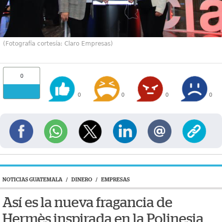
(Fotografía cortesía: Claro Empresas)
0
0
0
0
0
NOTICIAS GUATEMALA
/
DINERO
/
EMPRESAS
Así es la nueva fragancia de
Hermès inspirada en la Polinesia