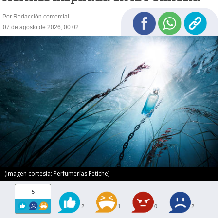
Por Redacción comercial
07 de agosto de 2026, 00:02
(Imagen cortesía: Perfumerías Fetiche)
5
2
1
0
2