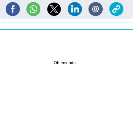
Obteniendo...