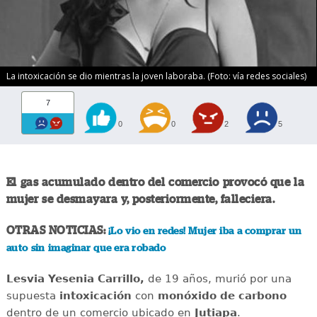
La intoxicación se dio mientras la joven laboraba. (Foto: vía redes sociales)
7
0
0
2
5
El gas acumulado dentro del comercio provocó que la
mujer se desmayara y, posteriormente, falleciera.
OTRAS NOTICIAS:
¡Lo vio en redes! Mujer iba a comprar un
auto sin imaginar que era robado
Lesvia Yesenia Carrillo,
de 19 años, murió por una
supuesta
intoxicación
con
monóxido de carbono
dentro de un comercio ubicado en
Jutiapa
.