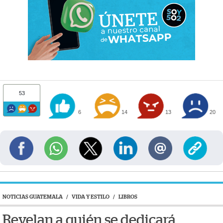
53
6
14
13
20
NOTICIAS GUATEMALA
/
VIDA Y ESTILO
/
LIBROS
Revelan a quién se dedicará