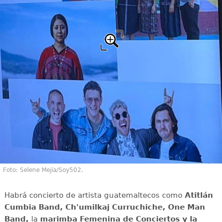
Foto: Selene Mejía/Soy502.
Habrá concierto de artista guatemaltecos como
Atitlán
Cumbia Band, Ch'umilkaj Curruchiche, One Man
Band,
la
marimba Femenina de Conciertos y la