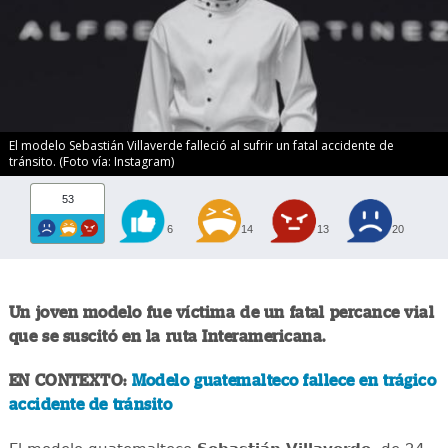
El modelo Sebastián Villaverde falleció al sufrir un fatal accidente de
tránsito. (Foto vía: Instagram)
53
6
14
13
20
Un joven modelo fue víctima de un fatal percance vial
que se suscitó en la ruta Interamericana.
EN CONTEXTO:
Modelo guatemalteco fallece en trágico
accidente de tránsito