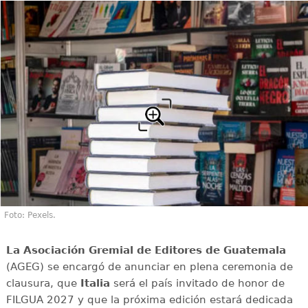
Foto: Pexels.
La Asociación Gremial de Editores de Guatemala
(AGEG) se encargó de anunciar en plena ceremonia de
clausura, que
Italia
será el país invitado de honor de
FILGUA 2027 y que la próxima edición estará dedicada