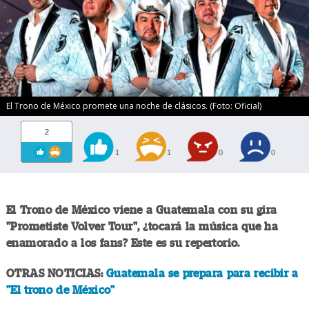
El Trono de México promete una noche de clásicos. (Foto: Oficial)
2
1
1
0
0
El Trono de México viene a Guatemala con su gira
"Prometiste Volver Tour", ¿tocará la música que ha
enamorado a los fans? Este es su repertorio.
OTRAS NOTICIAS:
Guatemala se prepara para recibir a
"El trono de México"