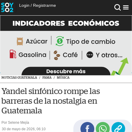
Login
/
Registrarme
NOTICIAS GUATEMALA
/
FAMA
/
MÚSICA
Yandel sinfónico rompe las
barreras de la nostalgia en
Guatemala
Por Selene Mejía
30 de mayo de 2026, 06:10