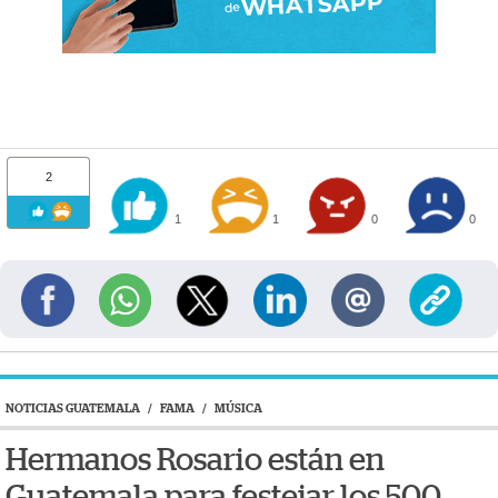
2
1
1
0
0
NOTICIAS GUATEMALA
/
FAMA
/
MÚSICA
Hermanos Rosario están en
Guatemala para festejar los 500