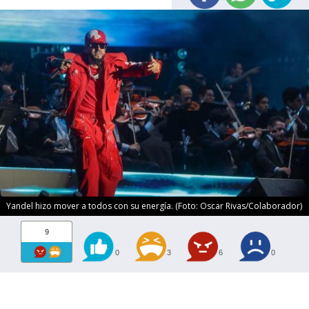
Yandel hizo mover a todos con su energía. (Foto: Oscar Rivas/Colaborador)
9
0
3
6
0