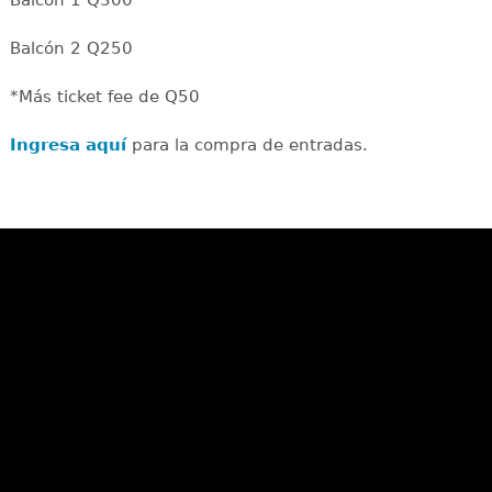
Balcón 1 Q300
Balcón 2 Q250
*Más ticket fee de Q50
Ingresa aquí
para la compra de entradas.