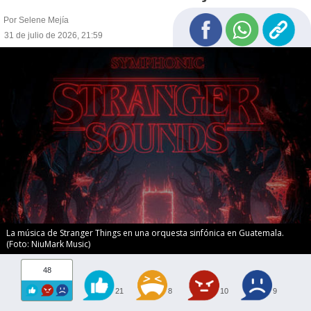
Por Selene Mejía
31 de julio de 2026, 21:59
La música de Stranger Things en una orquesta sinfónica en Guatemala.
(Foto: NiuMark Music)
48
21
8
10
9