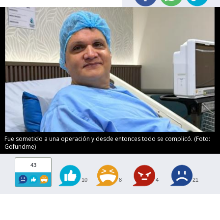
Fue sometido a una operación y desde entonces todo se complicó. (Foto:
Gofundme)
43
10
8
4
21