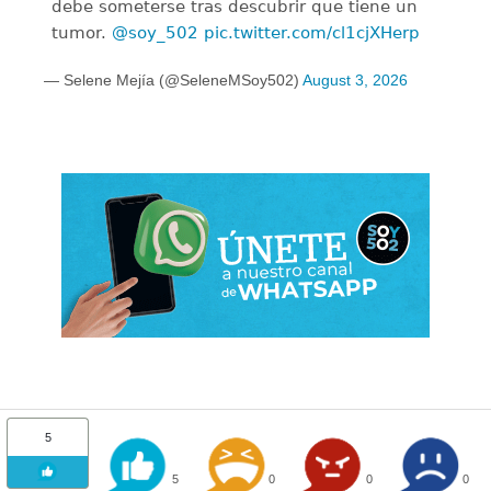
debe someterse tras descubrir que tiene un
tumor.
@soy_502
pic.twitter.com/cl1cjXHerp
— Selene Mejía (@SeleneMSoy502)
August 3, 2026
5
5
0
0
0