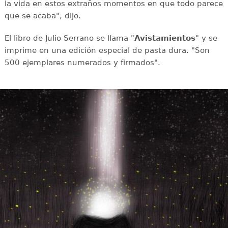
la vida en estos extraños momentos en que todo parece
que se acaba", dijo.
El libro de Julio Serrano se llama "
Avistamientos
" y se
imprime en una edición especial de pasta dura. "Son
500 ejemplares numerados y firmados".