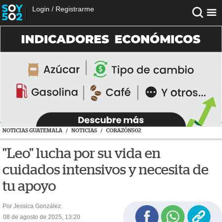
Login
/
Registrarme
NOTICIAS GUATEMALA
/
NOTICIAS
/
CORAZÓN502
"Leo" lucha por su vida en
cuidados intensivos y necesita de
tu apoyo
Por Jessica González
08 de agosto de 2025, 13:20