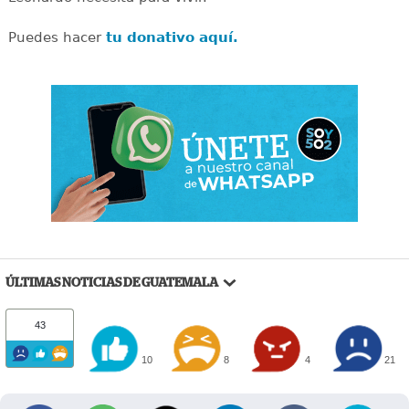
Puedes hacer
tu donativo aquí.
ÚLTIMAS NOTICIAS DE GUATEMALA
43
10
8
4
21