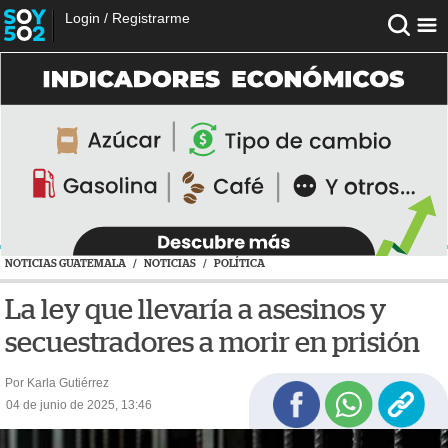
Login
/
Registrarme
NOTICIAS GUATEMALA
/
NOTICIAS
/
POLÍTICA
La ley que llevaría a asesinos y
secuestradores a morir en prisión
Por Karla Gutiérrez
04 de junio de 2025, 13:46