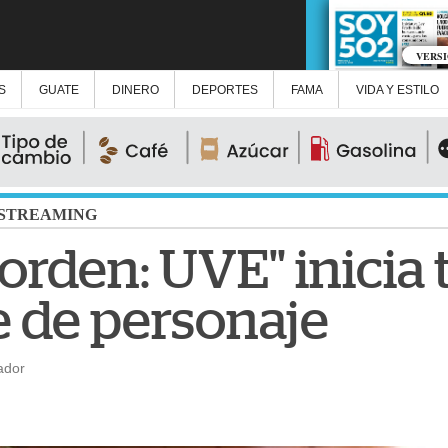
VERS
S
GUATE
DINERO
DEPORTES
FAMA
VIDA Y ESTILO
STREAMING
l orden: UVE" inici
 de personaje
ador