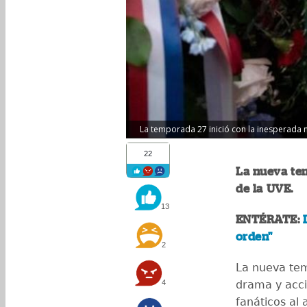
La temporada 27 inició con la inesperada no
22
La nueva tem
de la UVE.
13
ENTÉRATE:
orden"
2
La nueva tem
4
drama y acci
fanáticos al 