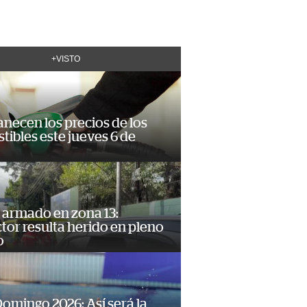
+VISTO
necen los precios de los
ibles este jueves 6 de
 armado en zona 13:
or resulta herido en pleno
o
omingo 2026: Así será la