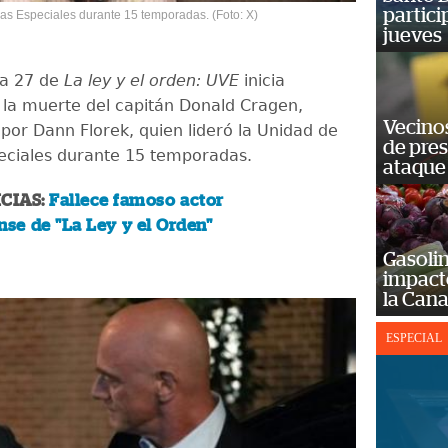
partici
mas Especiales durante 15 temporadas. (Foto: X)
jueves
a 27 de
La ley y el orden: UVE
inicia
la muerte del capitán Donald Cragen,
Vecino
 por Dann Florek, quien lideró la Unidad de
de pre
eciales durante 15 temporadas.
ataque
CIAS:
Fallece famoso actor
se de "La Ley y el Orden"
Gasolin
impact
la Cana
ESPECIAL