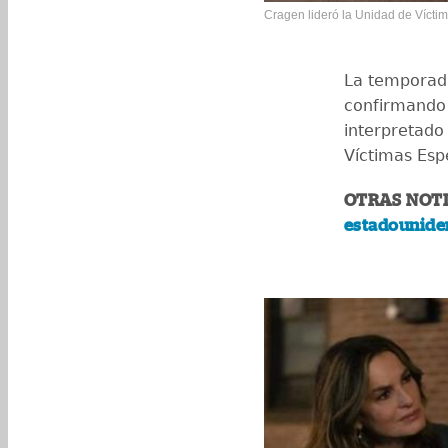
Cragen lideró la Unidad de Vícti
La temporad
confirmando 
interpretado
Víctimas Esp
OTRAS NOTI
estadouniden