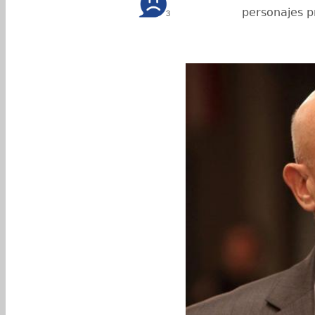
personajes pr
3