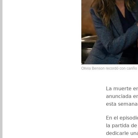
Olivia Benson recordó con cariño 
La muerte en
anunciada en
esta semana,
En el episod
la partida d
dedicarle un