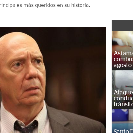
incipales más queridos en su historia.
Así ama
combust
agosto
Ataque
conduct
tránsit
Santo D