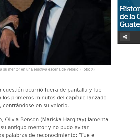
Histor
de la 
Guat
a su mentor en una emotiva escena de velorio. (Foto: X)
 cuestión ocurrió fuera de pantalla y fue
 los primeros minutos del capítulo lanzado
 centrándose en su velorio.
io, Olivia Benson (Mariska Hargitay) lamenta
e su antiguo mentor y no pudo evitar
as palabras de reconocimiento: "Fue el