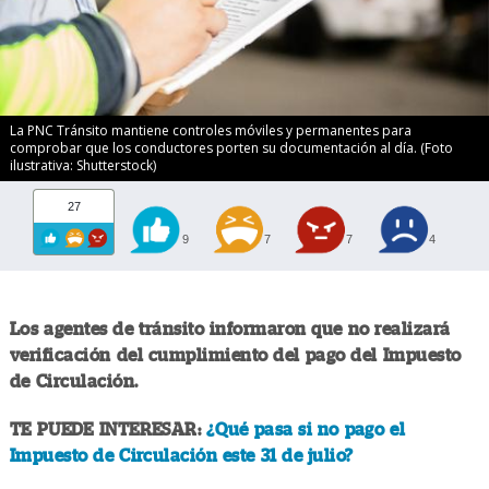
La PNC Tránsito mantiene controles móviles y permanentes para
comprobar que los conductores porten su documentación al día. (Foto
ilustrativa: Shutterstock)
27
9
7
7
4
Los agentes de tránsito informaron que no realizará
verificación del cumplimiento del pago del Impuesto
de Circulación.
TE PUEDE INTERESAR:
¿Qué pasa si no pago el
Impuesto de Circulación este 31 de julio?