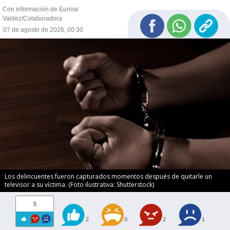
Con información de Eunise
Valdez/Colaboradora
07 de agosto de 2026, 00:30
Los delincuentes fueron capturados momentos después de quitarle un
televisor a su víctima. (Foto ilustrativa: Shutterstock)
5
2
0
2
1