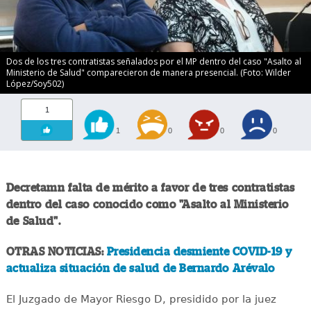
Dos de los tres contratistas señalados por el MP dentro del caso "Asalto al
Ministerio de Salud" comparecieron de manera presencial. (Foto: Wilder
López/Soy502)
1
1
0
0
0
Decretamn falta de mérito a favor de tres contratistas
dentro del caso conocido como "Asalto al Ministerio
de Salud".
OTRAS NOTICIAS:
Presidencia desmiente COVID-19 y
actualiza situación de salud de Bernardo Arévalo
El Juzgado de Mayor Riesgo D, presidido por la juez