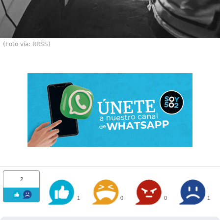
(Foto vía: RRSS)
2
1
0
0
1