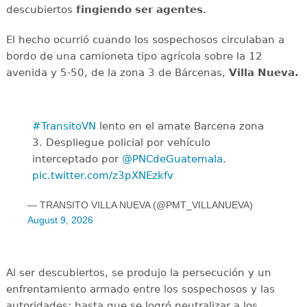
descubiertos
fingiendo ser agentes
.
El hecho ocurrió cuando los sospechosos circulaban a
bordo de una camioneta tipo agrícola sobre la 12
avenida y 5-50, de la zona 3 de Bárcenas,
Villa Nueva.
#TransitoVN
lento en el amate Barcena zona
3. Despliegue policial por vehículo
interceptado por
@PNCdeGuatemala
.
pic.twitter.com/z3pXNEzkfv
— TRANSITO VILLA NUEVA (@PMT_VILLANUEVA)
August 9, 2026
Al ser descubiertos, se produjo la persecución y un
enfrentamiento armado entre los sospechosos y las
autoridades; hasta que se logró neutralizar a los