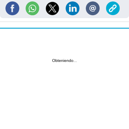
Obteniendo...