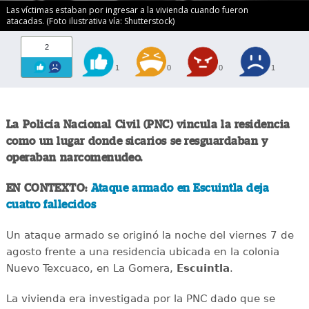
Las víctimas estaban por ingresar a la vivienda cuando fueron
atacadas. (Foto ilustrativa vía: Shutterstock)
2
1
0
0
1
La Policía Nacional Civil (PNC) vincula la residencia
como un lugar donde sicarios se resguardaban y
operaban narcomenudeo.
EN CONTEXTO:
Ataque armado en Escuintla deja
cuatro fallecidos
Un ataque armado se originó la noche del viernes 7 de
agosto frente a una residencia ubicada en la colonia
Nuevo Texcuaco, en La Gomera,
Escuintla
.
La vivienda era investigada por la PNC dado que se