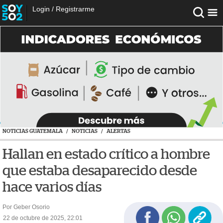
Login
/
Registrarme
NOTICIAS GUATEMALA
/
NOTICIAS
/
ALERTAS
Hallan en estado crítico a hombre
que estaba desaparecido desde
hace varios días
Por Geber Osorio
22 de octubre de 2025, 22:01