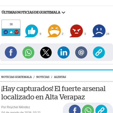
ÚLTIMAS NOTICIAS DE GUATEMALA
38
9
2
3
24
NOTICIAS GUATEMALA
/
NOTICIAS
/
ALERTAS
¡Hay capturados! El fuerte arsenal
localizado en Alta Verapaz
Por Reychel Méndez
04 de agosto de 2026, 03:21