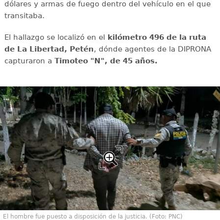
dólares y armas de fuego dentro del vehículo en el que
transitaba.
El hallazgo se localizó en el
kilómetro 496 de la ruta
de La Libertad, Petén
, dónde agentes de la DIPRONA
capturaron a
Timoteo "N", de 45 años.
El hombre fue puesto a disposición de la justicia. (Foto: PNC)