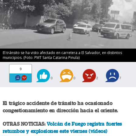
El tránsito se ha visto afectado en carretera a El Salvador, en distintos
municipios. (Foto: PMT Santa Catarina Pinula)
9
0
0
2
7
El trágico accidente de tránsito ha ocasionado
congestionamiento en dirección hacia el oriente.
OTRAS NOTICIAS:
Volcán de Fuego registra fuertes
retumbos y explosiones este viernes (videos)