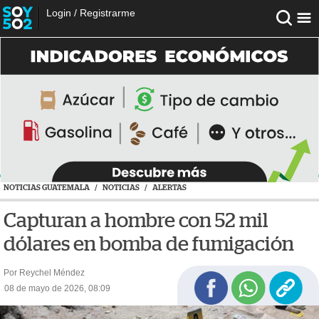
Login
/
Registrarme
NOTICIAS GUATEMALA
/
NOTICIAS
/
ALERTAS
Capturan a hombre con 52 mil
dólares en bomba de fumigación
Por Reychel Méndez
08 de mayo de 2026, 08:09