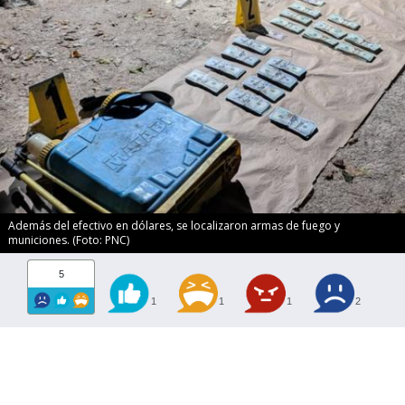
Además del efectivo en dólares, se localizaron armas de fuego y
municiones. (Foto: PNC)
5
1
1
1
2