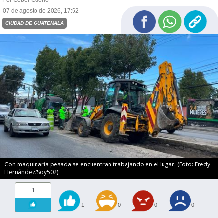
Por Geber Osorio
07 de agosto de 2026, 17:52
CIUDAD DE GUATEMALA
Con maquinaria pesada se encuentran trabajando en el lugar. (Foto: Fredy
Hernández/Soy502)
1
1
0
0
0