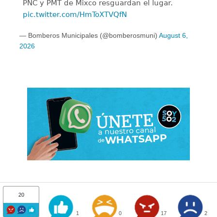
PNC y PMT de Mixco resguardan el lugar.
pic.twitter.com/HmToXTVQfN
— Bomberos Municipales (@bomberosmuni)
August 6,
2026
20
1
0
17
2