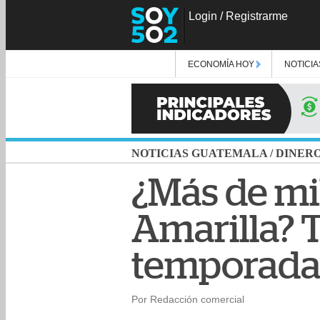
Login
/
Registrarme
ECONOMÍA HOY
NOTICIA
NOTICIAS GUATEMALA
/
DINER
¿Más de mil
Amarilla? 
temporad
Por Redacción comercial