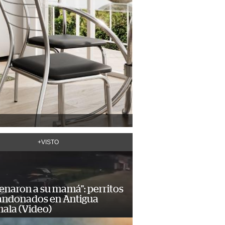
+VISTO
enaron a su mamá": perritos
andonados en Antigua
ala (Video)