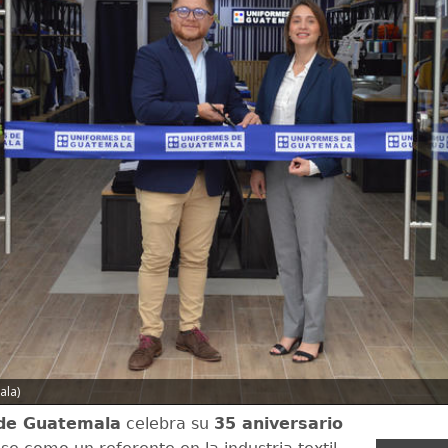
ala)
de Guatemala
celebra su
35 aniversario