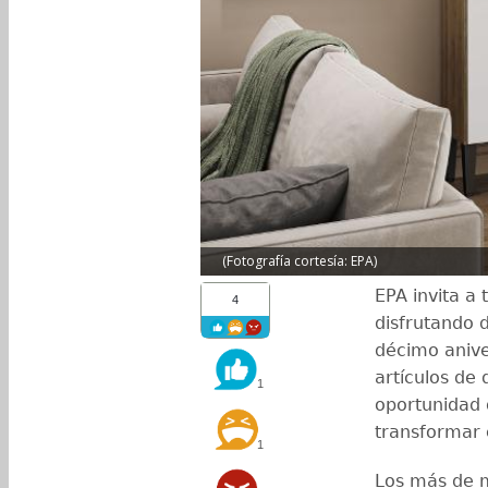
(Fotografía cortesía: EPA)
EPA invita a
4
disfrutando d
décimo anive
artículos de 
1
oportunidad 
transformar 
1
Los más de mi