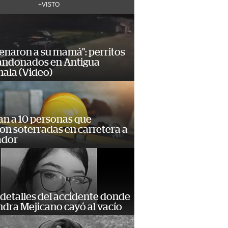
+VISTO
enaron a su mamá": perritos
andonados en Antigua
ala (Video)
an a 10 personas que
n soterradas en carretera a
ador
detalles del accidente donde
dra Mejicano cayó al vacío