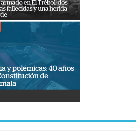
armado en El Trébol: dos
s fallecidas y una herida
rde
ia y polémicas: 40 años
Constitución de
emala