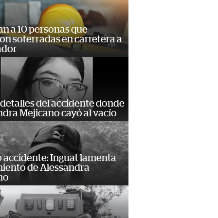
an a 10 personas que
n soterradas en carretera a
ador
detalles del accidente donde
dra Mejicano cayó al vacío
 accidente: Inguat lamenta
miento de Alessandra
no