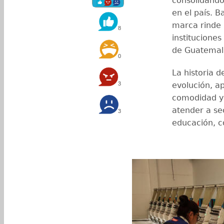
consolidándo
en el país. B
marca rinde 
8
instituciones
de Guatemala
0
La historia 
3
evolución, a
comodidad y 
atender a se
3
educación, co