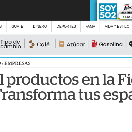
VERS
S
GUATE
DINERO
DEPORTES
FAMA
VIDA Y ESTILO
O
/
EMPRESAS
 productos en la Fi
Transforma tus espa
a