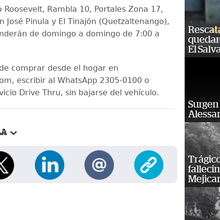
 Roosevelt, Rambla 10, Portales Zona 17,
n José Pinula y El Tinajón (Quetzaltenango),
Rescat
enderán de domingo a domingo de 7:00 a
quedaro
El Salv
de comprar desde el hogar en
om, escribir al WhatsApp 2305-0100 o
rvicio Drive Thru, sin bajarse del vehículo.
Surgen 
Alessan
LA
Trágico
falleci
Mejica