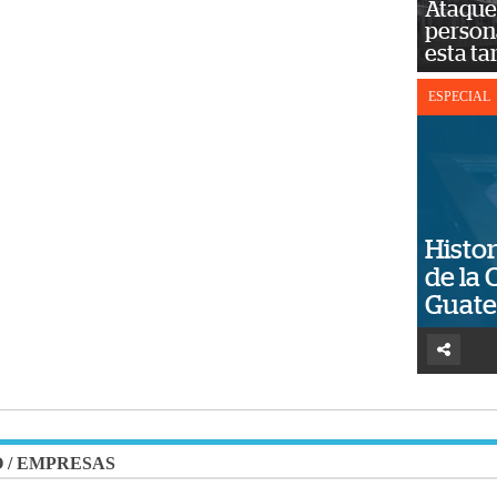
Ataque 
persona
esta ta
ESPECIAL
Histor
de la 
Guat
O
/
EMPRESAS