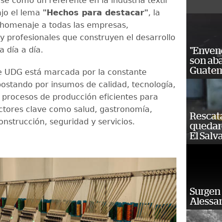
se como un referente en la industria textil
ajo el lema
"Hechos para destacar"
, la
homenaje a todas las empresas,
 y profesionales que construyen el desarrollo
 día a día.
"Enven
son ab
Guatem
de UDG está marcada por la constante
postando por insumos de calidad, tecnología,
procesos de producción eficientes para
ctores clave como salud, gastronomía,
Rescat
nstrucción, seguridad y servicios.
quedaro
El Salv
Surgen 
Alessan