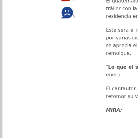
El guatemalt
tráiler con l
residencia e
0
Este será el 
por varias ci
se aprecia e
remolque.
"
Lo que el 
enero.
El cantautor
retomar su v
MIRA: