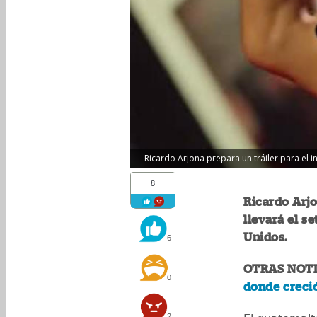
Ricardo Arjona prepara un tráiler para el in
8
Ricardo Arj
llevará el se
Unidos.
6
OTRAS NOTI
0
donde creci
2