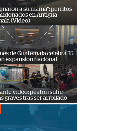
enaron a su mamá": perritos
andonados en Antigua
ala (Video)
mes de Guatemala celebra 35
on expansión nacional
ante video: peatón sufre
s graves tras ser arrollado