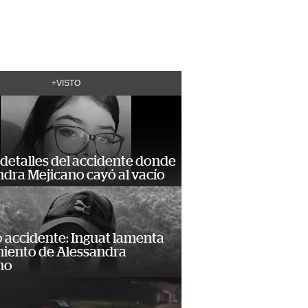
+VISTO
detalles del accidente donde
dra Mejicano cayó al vacío
 accidente: Inguat lamenta
miento de Alessandra
no