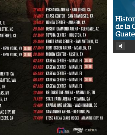
Histor
de la 
Guat