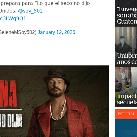
 prepara para “Lo que el seco no dijo
"Enven
Unidos.
@soy_502
son ab
h8c3LWg9Q1
Guatem
@SeleneMSoy502)
January 12, 2026
Unifor
años c
Impact
secuela
ESPECIAL