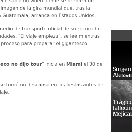
eco subió un video donde se prepara un
a imagen de la gira mundial que, tras la
n Guatemala, arranca en Estados Unidos.
medio de transporte oficial de su recorrido
udades. "El viaje empieza", se lee mientras
l proceso para preparar el gigantesco
seco no dijo tour
" inicia en
Miami
el 30 de
Surgen 
Alessan
 se tomó un descanso en las fiestas antes de
iaje.
Trágico
falleci
Mejica