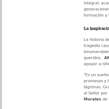
integral: aca
generacione
formación y v
La inspiraci
La historia d
tragedia cau
innumerables
queridos.
A
apoyar a niñ
"Es un sueño
promesas y h
lágrimas. Gra
al Señor por
Morales
de 