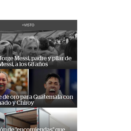
+VISTO
orge Messi, padre y pilar de
Messi, a los 68 años
e de oro para Guatemala con
ado y Chiroy
ión de "encomiendas" que