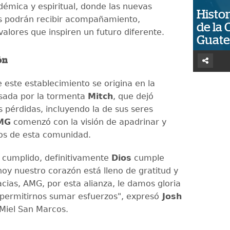
démica y espiritual, donde las nuevas
Histor
s podrán recibir acompañamiento,
de la 
alores que inspiren un futuro diferente.
Guat
ón
e este establecimiento se origina en la
sada por la tormenta
Mitch
, que dejó
 pérdidas, incluyendo la de sus seres
MG
comenzó con la visión de apadrinar y
os de esta comunidad.
 cumplido, definitivamente
Dios
cumple
oy nuestro corazón está lleno de gratitud y
cias, AMG, por esta alianza, le damos gloria
 permitirnos sumar esfuerzos", expresó
Josh
Miel San Marcos.