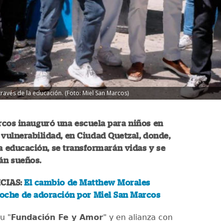
ravés de la educación. (Foto: Miel San Marcos)
rcos inauguró una escuela para niños en
 vulnerabilidad, en Ciudad Quetzal, donde,
la educación, se transformarán vidas y se
rán sueños.
CIAS:
El cambio de Matthew Morales
noche de adoración por Miel San Marcos
u "
Fundación Fe y Amor
" y en alianza con