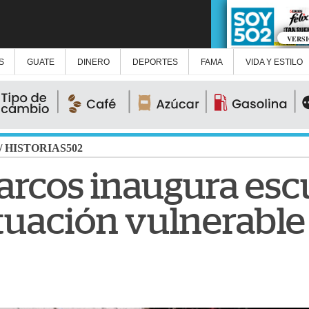
VERS
S
GUATE
DINERO
DEPORTES
FAMA
VIDA Y ESTILO
/
HISTORIAS502
arcos inaugura esc
ituación vulnerable