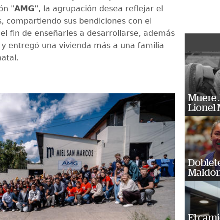
ón "
AMG"
, la agrupación desea reflejar el
, compartiendo sus bendiciones con el
 el fin de enseñarles a desarrollarse, además
 y entregó una vivienda más a una familia
natal.
Muere J
Lionel 
Doblet
Maldon
El cam