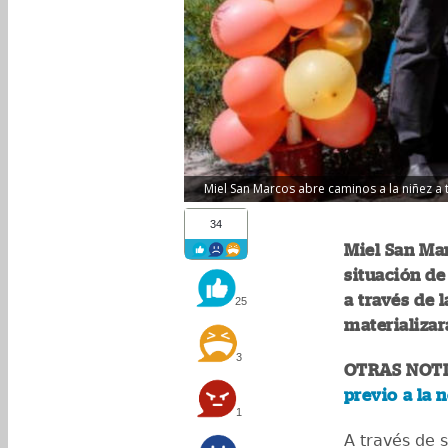
Miel San Marcos abre caminos a la niñez a t
34
Miel San Ma
situación de
a través de 
25
materializa
3
OTRAS NOTI
previo a la 
1
A través de s