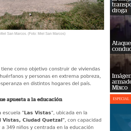
transp
droga
Miel San Marcos. (Foto: Miel San Marcos)
Ataque
conduct
 tiene como objetivo construir de viviendas
Imágene
 huérfanos y personas en extrema pobreza,
armado
peranza en distintos hogares del país.
Mixco
ESPECIAL
ue apuesta a la educación
a escuela "
Las Vistas
", ubicada en la
Vistas, Ciudad Quetzal"
, con capacidad
 a 349 niños y centrada en la educación