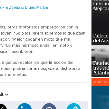
falleci
ok & Zeeba & Bruno Martini
Mejica
os, otros motoristas empatizaron con la
 joven. "Solo los bikers sabemos lo que pasa
Fallece
asco", "Mejor andar en moto que mal
del Ar
, "Lo más hermoso andar en moto y
ica", escribieron.
 algunos recalcaron que la acción del
Fatal 
tras su
mbién podría ser arriesgada al distraerse
Atlánti
 por momentos.
ESPECIAL
LA