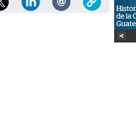
Histor
de la 
Guat