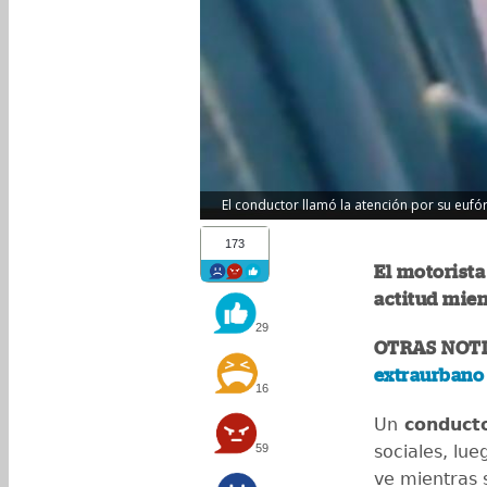
El conductor llamó la atención por su eufór
173
El motorista
actitud mien
29
OTRAS NOTI
extraurbano 
16
Un
conducto
59
sociales, lue
ve mientras s