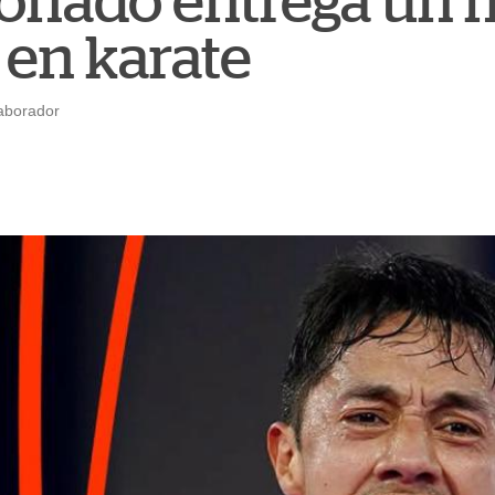
onado entrega un n
en karate
aborador