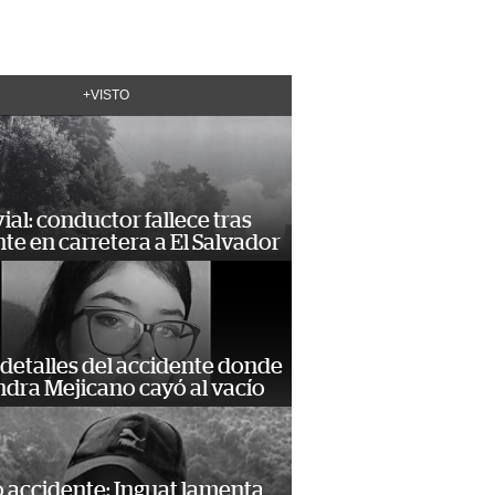
+VISTO
vial: conductor fallece tras
te en carretera a El Salvador
detalles del accidente donde
dra Mejicano cayó al vacío
 accidente: Inguat lamenta