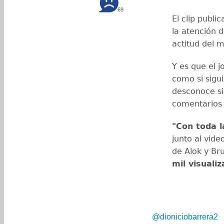
69
El clip publi
la atención d
actitud del m
Y es que el 
como si sigu
desconoce si
comentarios 
"Con toda l
junto al vide
de Alok y Bru
mil visuali
@dioniciobarrera2