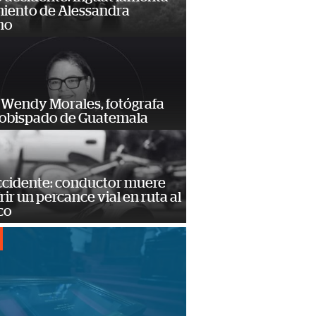
miento de Alessandra
no
 Wendy Morales, fotógrafa
zobispado de Guatemala
accidente: conductor muere
frir un percance vial en ruta al
co