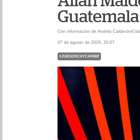
Allan Mald
Guatemala 
Con información de Andrés Calderón/Col
07 de agosto de 2026, 20:07
#JUEGOSCAYCARIBE