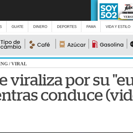
VERS
S
GUATE
DINERO
DEPORTES
FAMA
VIDA Y ESTILO
ING
/
VIRAL
e viraliza por su "e
entras conduce (vid