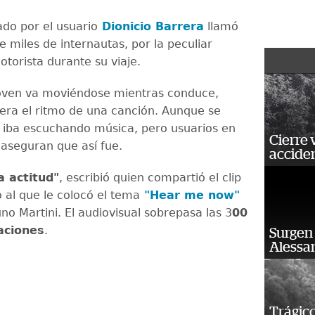
cado por el usuario
Dionicio Barrera
llamó
e miles de internautas, por la peculiar
otorista durante su viaje.
joven va moviéndose mientras conduce,
iera el ritmo de una canción. Aunque se
 iba escuchando música, pero usuarios en
Cierre 
aseguran que así fue.
acciden
a actitud"
, escribió quien compartió el clip
o al que le colocó el tema
"Hear me now"
no Martini. El audiovisual sobrepasa las 3
00
zaciones
.
Surgen 
Alessan
Trágico