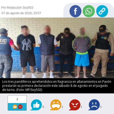
Por Redacción Soy502
07 de agosto de 2026, 20:57
Los tres pandilleros aprehendidos en flagrancia en allanamientos en Pavón
prestarán su primera declaración este sábado 8 de agosto en el juzgado
de turno. (Foto: MP/Soy502)
2
0
1
1
0