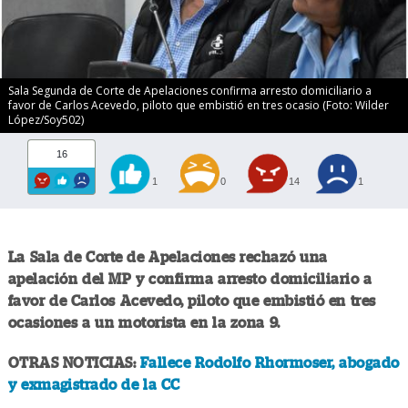
Sala Segunda de Corte de Apelaciones confirma arresto domiciliario a
favor de Carlos Acevedo, piloto que embistió en tres ocasio (Foto: Wilder
López/Soy502)
16
1
0
14
1
La Sala de Corte de Apelaciones rechazó una
apelación del MP y confirma arresto domiciliario a
favor de Carlos Acevedo, piloto que embistió en tres
ocasiones a un motorista en la zona 9.
OTRAS NOTICIAS:
Fallece Rodolfo Rhormoser, abogado
y exmagistrado de la CC