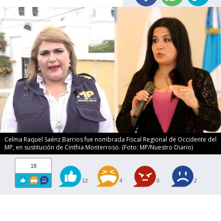
Celma Raquel Saénz Barrios fue nombrada Fiscal Regional de Occidente del
MP, en sustitución de Cinthia Monterroso. (Foto: MP/Nuestro Diario)
18
12
4
0
2