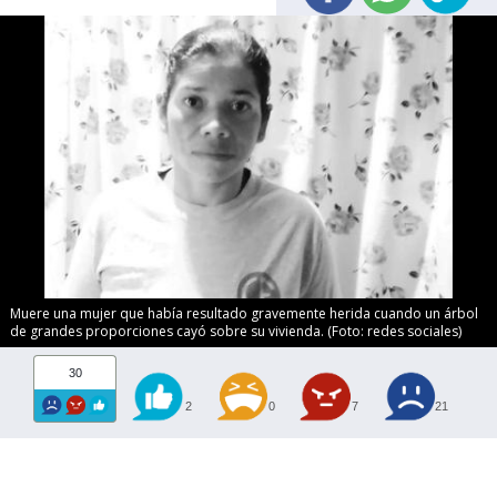
Muere una mujer que había resultado gravemente herida cuando un árbol
de grandes proporciones cayó sobre su vivienda. (Foto: redes sociales)
30
2
0
7
21