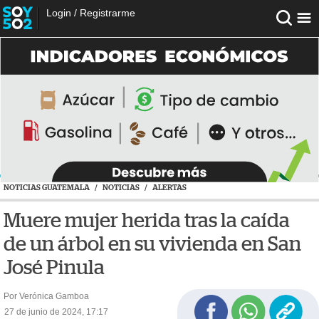
Login
/
Registrarme
NOTICIAS GUATEMALA
/
NOTICIAS
/
ALERTAS
Muere mujer herida tras la caída
de un árbol en su vivienda en San
José Pinula
Por Verónica Gamboa
27 de junio de 2024, 17:17