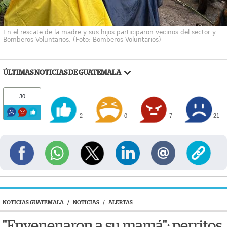
En el rescate de la madre y sus hijos participaron vecinos del sector y
Bomberos Voluntarios. (Foto: Bomberos Voluntarios)
ÚLTIMAS NOTICIAS DE GUATEMALA
30
2
0
7
21
NOTICIAS GUATEMALA
/
NOTICIAS
/
ALERTAS
"Envenenaron a su mamá": perritos