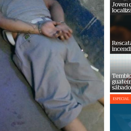
Joven 
localiz
Rescat
incend
Temblor
guatem
sábad
ESPECIAL