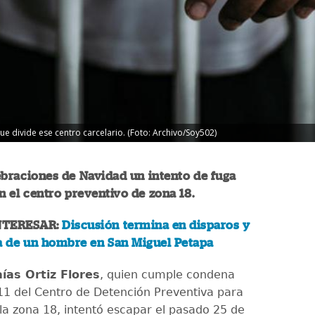
que divide ese centro carcelario. (Foto: Archivo/Soy502)
braciones de Navidad un intento de fuga
en el centro preventivo de zona 18.
NTERESAR:
Discusión termina en disparos y
ra de un hombre en San Miguel Petapa
aías Ortiz Flores
, quien cumple condena
 11 del Centro de Detención Preventiva para
a zona 18, intentó escapar el pasado 25 de