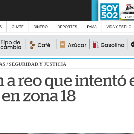
VERS
S
GUATE
DINERO
DEPORTES
FAMA
VIDA Y ESTILO
AS
/
SEGURIDAD Y JUSTICIA
 a reo que intentó
 en zona 18