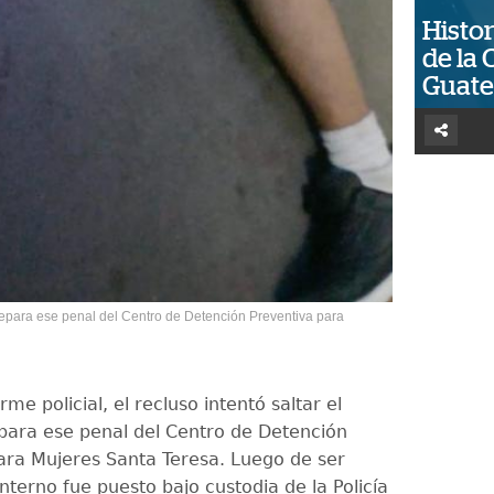
Histor
de la 
Guat
 separa ese penal del Centro de Detención Preventiva para
rme policial, el recluso intentó saltar el
ara ese penal del Centro de Detención
ara Mujeres Santa Teresa. Luego de ser
interno fue puesto bajo custodia de la Policía