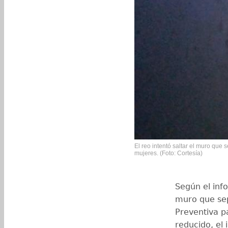
El reo intentó saltar el muro que
mujeres. (Foto: Cortesía)
Según el info
muro que sep
Preventiva p
reducido, el 