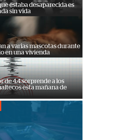
que estaba desaparecida es
ada sin vida
an a varias mascotas durante
io en una vivienda
 de 4.4 sorprende a los
altecos esta mañana de
o