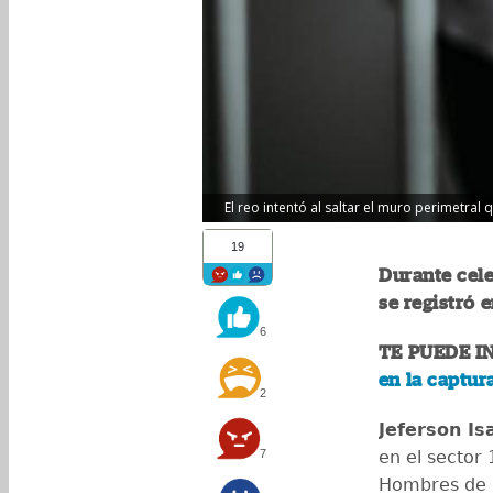
El reo intentó al saltar el muro perimetral 
19
Durante cele
se registró 
6
TE PUEDE I
en la captu
2
Jeferson Is
7
en el sector
Hombres de l