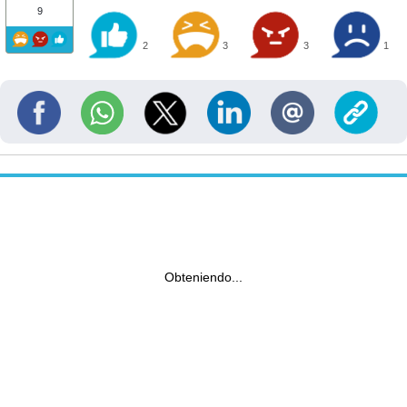
9
2
3
3
1
Obteniendo...