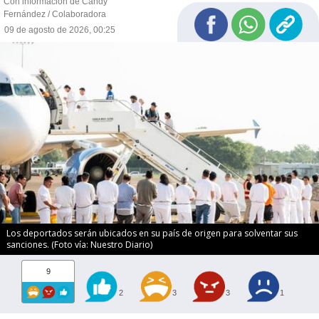
Con información de Candy
Fernández / Colaboradora
09 de agosto de 2026, 00:25
Los deportados serán ubicados en su país de origen para solventar sus
sanciones. (Foto vía: Nuestro Diario)
9
2
3
3
1