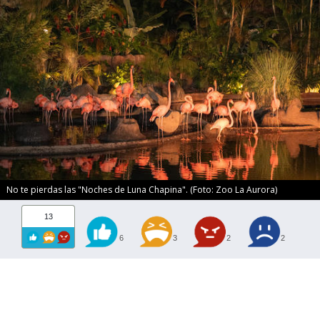
No te pierdas las "Noches de Luna Chapina". (Foto: Zoo La Aurora)
13
6
3
2
2