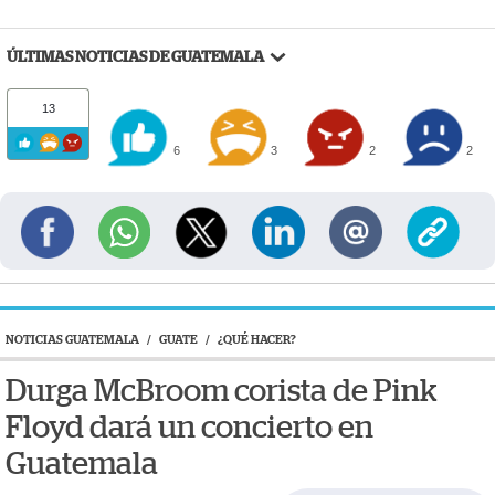
ÚLTIMAS NOTICIAS DE GUATEMALA
13
6
3
2
2
NOTICIAS GUATEMALA
/
GUATE
/
¿QUÉ HACER?
Durga McBroom corista de Pink
Floyd dará un concierto en
Guatemala