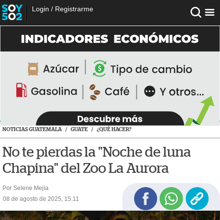
Login
/
Registrarme
NOTICIAS GUATEMALA
/
GUATE
/
¿QUÉ HACER?
No te pierdas la "Noche de luna
Chapina" del Zoo La Aurora
Por Selene Mejía
08 de agosto de 2025, 15:11