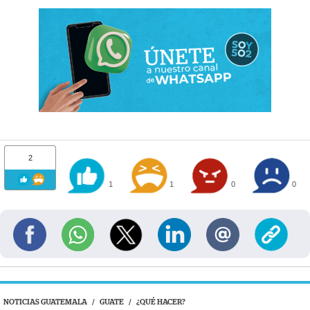
2
1
1
0
0
NOTICIAS GUATEMALA
/
GUATE
/
¿QUÉ HACER?