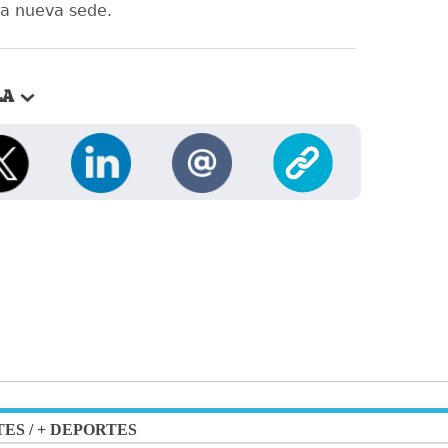
a nueva sede.
LA
TES
/
+ DEPORTES