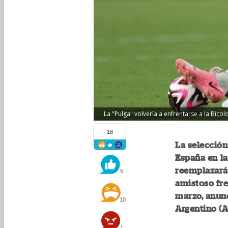
La "Pulga" volvería a enfrentarse a la Bico
18
La selección
España en la
reemplazará
5
amistoso fre
marzo, anunc
10
Argentino (A
1