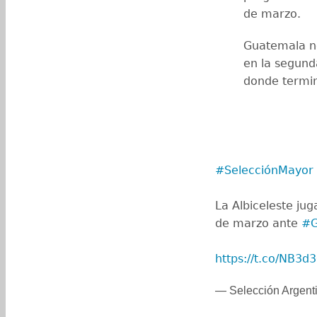
de marzo.
Guatemala no
en la segunda
donde termin
#SelecciónMayor
La Albiceleste ju
de marzo ante
#G
https://t.co/NB3
— Selección Argent