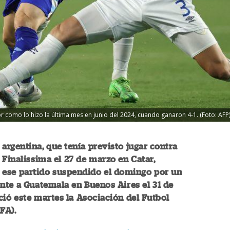
lor como lo hizo la última mes en junio del 2024, cuando ganaron 4-1. (Foto: AFP
 argentina, que tenía previsto jugar contra
 Finalissima el 27 de marzo en Catar,
 ese partido suspendido el domingo por un
nte a Guatemala en Buenos Aires el 31 de
ió este martes la Asociación del Futbol
FA).