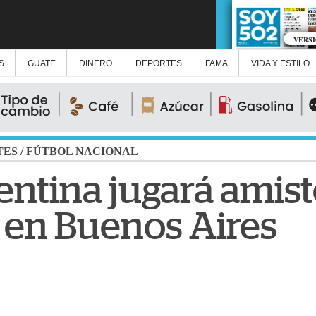
VERS
S
GUATE
DINERO
DEPORTES
FAMA
VIDA Y ESTILO
TES
/
FÚTBOL NACIONAL
gentina jugará amis
en Buenos Aires