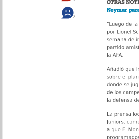
OTRAS NOTI
Neymar para
2
"Luego de la 
por Lionel Sc
semana de in
partido amis
la AFA.
Añadió que i
sobre el plan
donde se juga
de los campe
la defensa d
La prensa lo
Juniors, como
a que El Mon
programados 