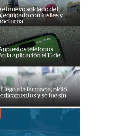
e el nuevo soldado del
o, equipado con fusiles y
 nocturna
pp: estos teléfonos
n la aplicación el 15 de
Llegó a la farmacia, pidió
edicamentos y se fue sin