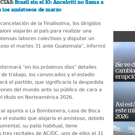
CIAS:
Brasil sin el 10: Ancelotti no llama a
 los amistosos de marzo
cancelación de la Finalissima, los dirigidos
aloni viajarán al país para realizar una
tensas labores colectivas y disputar un
toso el martes 31 ante Guatemala", informó
¡Se ve 
nformará "en los próximos días" detalles
cambia 
 de trabajo, los convocados y el estadio
erupci
rá el partido, que significaría la despedida
ones del mundo ante su público de cara a
el título en Norteamérica 2026.
Así est
este m
cal apunta a La Bombonera, casa de Boca
2026
 el estadio que alojaría el amistoso, debido
umental, su patio habitual, tiene
tres recitales de AC/DC, uno de ellos el 31