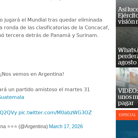
Así luc
Ejércit
 jugará el Mundial tras quedar eliminada
visión
 ronda de las clasificatorias de la Concacaf,
ó tercera detrás de Panamá y Surinam.
WhatsA
perderá
agosto
¡Nos vemos en Argentina!
gará un partido amistoso el martes 31
VIDEO: 
unos m
uatemala
pagar
d3Q2QVy
pic.twitter.com/M0abzWG3OZ
ESPECIAL
ina ⭐⭐⭐ (@Argentina)
March 17, 2026