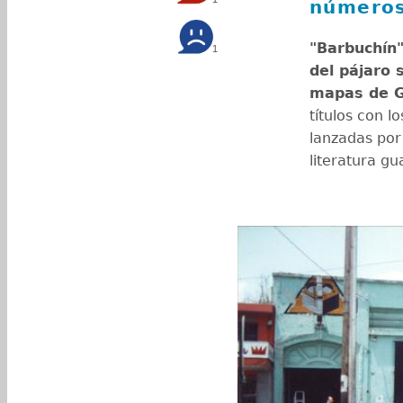
número
"Barbuchín"
1
del pájaro 
mapas de G
títulos con l
lanzadas po
literatura g