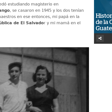
dó estudiando magisterio en
ango
, se casaron en 1945 y los dos tenían
Histor
aestros en ese entonces, mi papá en la
de la 
blica de El Salvado
r y mi mamá en el
Guat