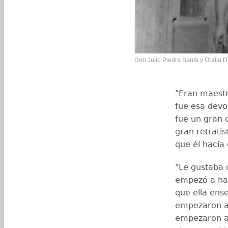
Don Julio Piedra Santa y Oralia D
"Eran maestr
fue esa devo
fue un gran 
gran retrati
que él hacía
"Le gustaba d
empezó a hac
que ella ense
empezaron a 
empezaron a 