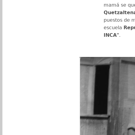
mamá se que
Quetzalten
puestos de m
escuela
Repú
INCA"
.