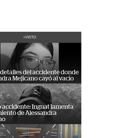
+VISTO
detalles del accidente donde
dra Mejicano cayó al vacío
 accidente: Inguat lamenta
miento de Alessandra
no