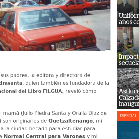
Unifor
años c
Impact
secuela
sus padres, la editora y directora de
, quien también es fundadora de la
edrasanta
reveló cómo
Así luc
acional del Libro FILGUA,
Calzada
inaugu
i mamá (Julio Piedra Santa y Oralia Díaz de
ESPECIAL
) son originarios de
Quetzaltenango
, mi
 a la ciudad becado para estudiar para
la
Normal Central para Varones
y mi