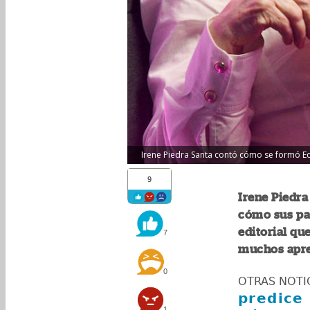
Irene Piedra Santa contó cómo se formó Ed
9
Irene Piedra
cómo sus pad
editorial qu
7
muchos apre
0
OTRAS NOTI
predice 
1