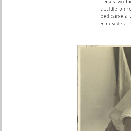
clases tambi
decidieron r
dedicarse a v
accesibles".