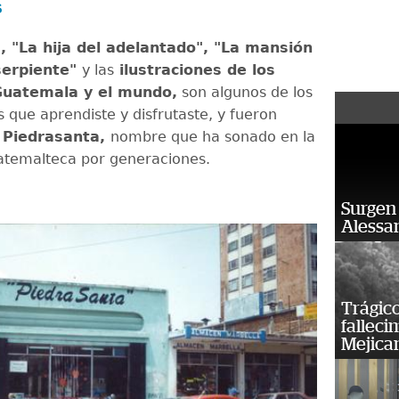
s
, "La hija del adelantado", "La mansión
serpiente"
y las
ilustraciones de los
uatemala y el mundo,
son algunos de los
os que aprendiste y disfrutaste, y fueron
r
Piedrasanta,
nombre que ha sonado en la
uatemalteca por generaciones.
Surgen 
Alessan
Trágico
falleci
Mejica