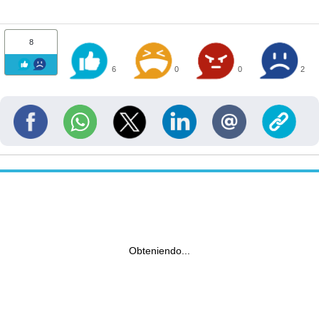
8
6
0
0
2
Obteniendo...