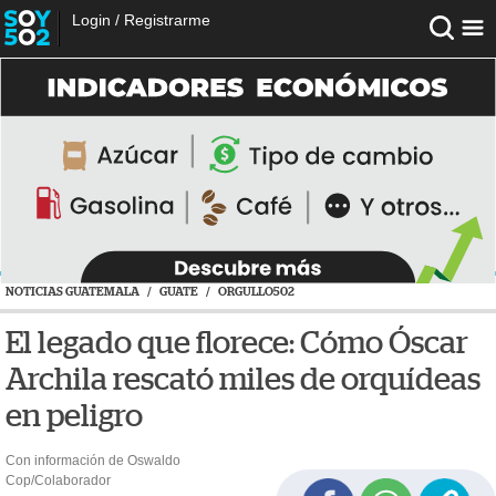
Login
/
Registrarme
NOTICIAS GUATEMALA
/
GUATE
/
ORGULLO502
El legado que florece: Cómo Óscar
Archila rescató miles de orquídeas
en peligro
Con información de Oswaldo
Cop/Colaborador