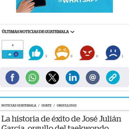
ÚLTIMAS NOTICIAS DE GUATEMALA
4
3
0
0
1
NOTICIAS GUATEMALA
/
GUATE
/
ORGULLO502
La historia de éxito de José Julián
García, orgullo del taekwondo