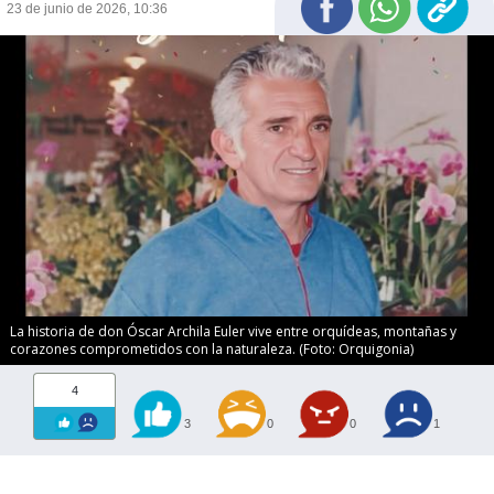
23 de junio de 2026, 10:36
La historia de don Óscar Archila Euler vive entre orquídeas, montañas y
corazones comprometidos con la naturaleza. (Foto: Orquigonia)
4
3
0
0
1