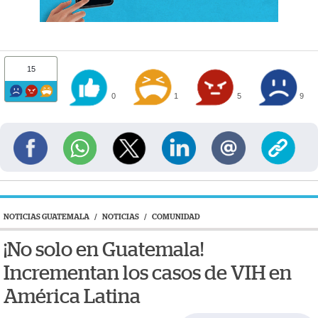
15
0
1
5
9
NOTICIAS GUATEMALA
/
NOTICIAS
/
COMUNIDAD
¡No solo en Guatemala!
Incrementan los casos de VIH en
América Latina