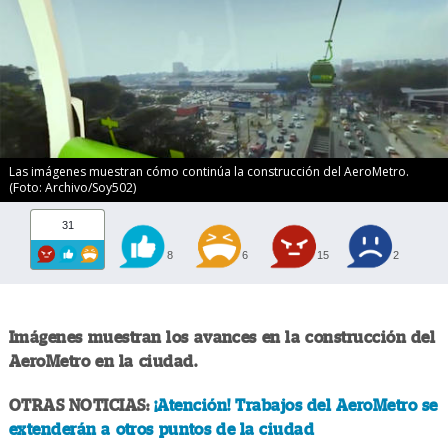
Las imágenes muestran cómo continúa la construcción del AeroMetro.
(Foto: Archivo/Soy502)
31
8
6
15
2
Imágenes muestran los avances en la construcción del
AeroMetro en la ciudad.
OTRAS NOTICIAS:
¡Atención! Trabajos del AeroMetro se
extenderán a otros puntos de la ciudad