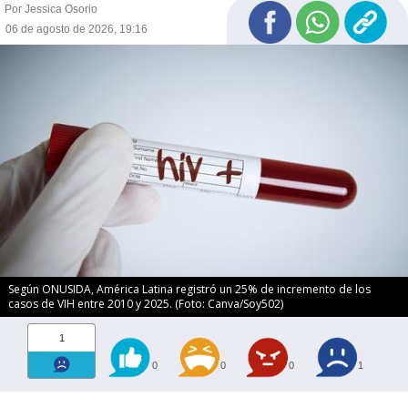
Por Jessica Osorio
06 de agosto de 2026, 19:16
Según ONUSIDA, América Latina registró un 25% de incremento de los
casos de VIH entre 2010 y 2025. (Foto: Canva/Soy502)
1
0
0
0
1