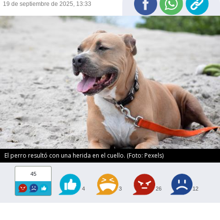
19 de septiembre de 2025, 13:33
El perro resultó con una herida en el cuello. (Foto: Pexels)
45
4
3
26
12