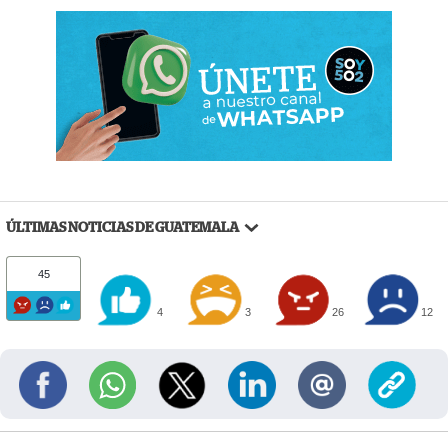
ÚLTIMAS NOTICIAS DE GUATEMALA
45
4
3
26
12