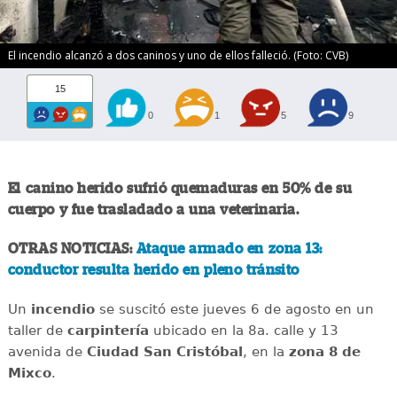
El incendio alcanzó a dos caninos y uno de ellos falleció. (Foto: CVB)
15
0
1
5
9
El canino herido sufrió quemaduras en 50% de su
cuerpo y fue trasladado a una veterinaria.
OTRAS NOTICIAS:
Ataque armado en zona 13:
conductor resulta herido en pleno tránsito
Un
incendio
se suscitó este jueves 6 de agosto en un
taller de
carpintería
ubicado en la 8a. calle y 13
avenida de
Ciudad San Cristóbal
, en la
zona 8 de
Mixco
.