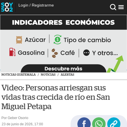
Login
/
Registrarme
NOTICIAS GUATEMALA
/
NOTICIAS
/
ALERTAS
Video: Personas arriesgan sus
vidas tras crecida de río en San
Miguel Petapa
Por Geber Osorio
23 de junio de 2026, 17:00