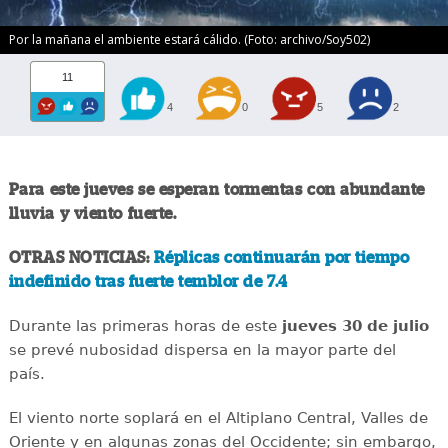
Por la mañana el ambiente estará cálido. (Foto: archivo/Soy502)
11
4
0
5
2
Para este jueves se esperan tormentas con abundante
lluvia y viento fuerte.
OTRAS NOTICIAS:
Réplicas continuarán por tiempo
indefinido tras fuerte temblor de 7.4
Durante las primeras horas de este
jueves 30 de julio
se prevé nubosidad dispersa en la mayor parte del
país.
El viento norte soplará en el Altiplano Central, Valles de
Oriente y en algunas zonas del Occidente; sin embargo,