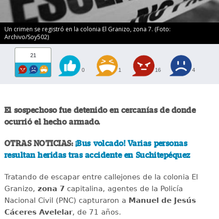
Un crimen se registró en la colonia El Granizo, zona 7. (Foto:
Archivo/Soy502)
21
0
1
16
4
El sospechoso fue detenido en cercanías de donde
ocurrió el hecho armado.
OTRAS NOTICIAS:
¡Bus volcado! Varias personas
resultan heridas tras accidente en Suchitepéquez
Tratando de escapar entre callejones de la colonia El
Granizo,
zona 7
capitalina, agentes de la Policía
Nacional Civil (PNC) capturaron a
Manuel de
Jesús
Cáceres Avelelar
, de 71 años.