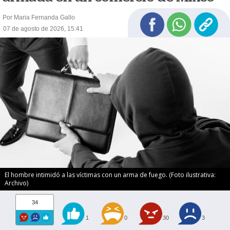
Por Maria Fernanda Gallo
07 de agosto de 2026, 15:41
El hombre intimidó a las víctimas con un arma de fuego. (Foto ilustrativa:
Archivo)
34
1
0
30
3