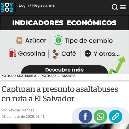
Login
/
Registrarme
NOTICIAS GUATEMALA
/
NOTICIAS
/
ALERTAS
Capturan a presunto asaltabuses
en ruta a El Salvador
Por Reychel Méndez
08 de mayo de 2026, 08:41