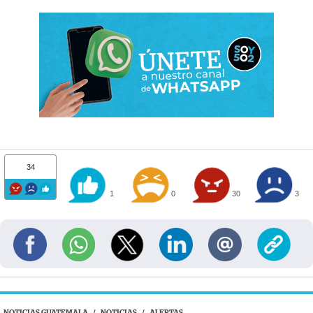
34
1
0
30
3
NOTICIAS GUATEMALA
/
NOTICIAS
/
ALERTAS