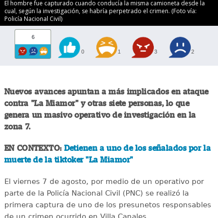
El hombre fue capturado cuando conducía la misma camioneta desde la
cual, según la investigación, se habría perpetrado el crimen. (Foto vía:
Policía Nacional Civil)
6
0
1
3
2
Nuevos avances apuntan a más implicados en ataque
contra "La Miamor" y otras siete personas, lo que
genera un masivo operativo de investigación en la
zona 7.
EN CONTEXTO:
Detienen a uno de los señalados por la
muerte de la tiktoker "La Miamor"
El viernes 7 de agosto, por medio de un operativo por
parte de la Policía Nacional Civil (PNC) se realizó la
primera captura de uno de los presunetos responsables
de un crimen ocurrido en Villa Canales.