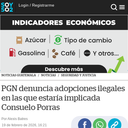
Login
/
Registrarme
NOTICIAS GUATEMALA
/
NOTICIAS
/
SEGURIDAD Y JUSTICIA
PGN denuncia adopciones ilegales
en las que estaría implicada
Consuelo Porras
Por Alexis Batres
19 de febrero de 2026, 16:21