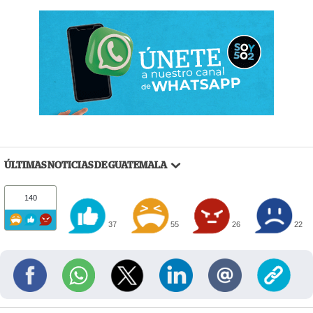
ÚLTIMAS NOTICIAS DE GUATEMALA
140
37
55
26
22