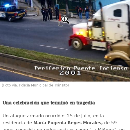
(Foto vía: Policía Municipal de Tránsito)
Una celebración que terminó en tragedia
Un ataque armado ocurrió el 25 de julio, en la
residencia de
de 59
María Eugenia Reyes Morales,
años, conocida en redes sociales como "La MiAmor", en