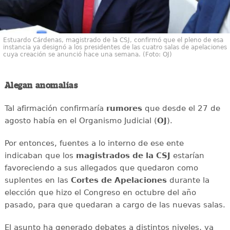
Estuardo Cárdenas, magistrado de la CSJ, confirmó que el pleno de esa
instancia ya designó a los presidentes de las cuatro salas de apelaciones
cuya creación se anunció hace una semana. (Foto: OJ)
Alegan anomalías
Tal afirmación confirmaría
rumores
que desde el 27 de
agosto había en el Organismo Judicial (
OJ
).
Por entonces, fuentes a lo interno de ese ente
indicaban que los
magistrados de la CSJ
estarían
favoreciendo a sus allegados que quedaron como
suplentes en las
Cortes de Apelaciones
durante la
elección que hizo el Congreso en octubre del año
pasado, para que quedaran a cargo de las nuevas salas.
El asunto ha generado debates a distintos niveles, ya