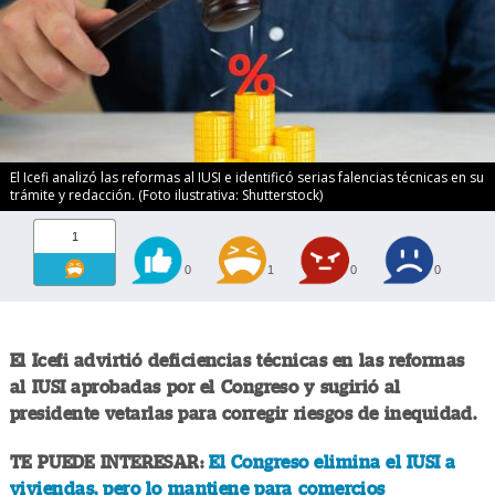
El Icefi analizó las reformas al IUSI e identificó serias falencias técnicas en su
trámite y redacción. (Foto ilustrativa: Shutterstock)
1
0
1
0
0
El Icefi advirtió deficiencias técnicas en las reformas
al IUSI aprobadas por el Congreso y sugirió al
presidente vetarlas para corregir riesgos de inequidad.
TE PUEDE INTERESAR:
El Congreso elimina el IUSI a
viviendas, pero lo mantiene para comercios