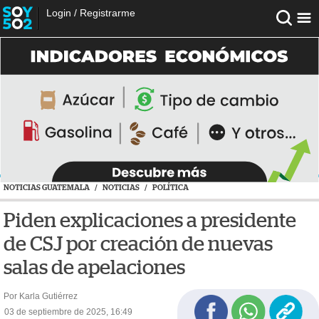
Login
/
Registrarme
NOTICIAS GUATEMALA
/
NOTICIAS
/
POLÍTICA
Piden explicaciones a presidente
de CSJ por creación de nuevas
salas de apelaciones
Por Karla Gutiérrez
03 de septiembre de 2025, 16:49