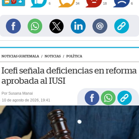
6
34
18
6
NOTICIAS GUATEMALA
/
NOTICIAS
/
POLÍTICA
Icefi señala deficiencias en reforma
aprobada al IUSI
Por Susana Manai
10 de agosto de 2026, 19:41