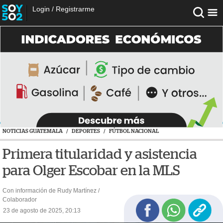
Login
/
Registrarme
NOTICIAS GUATEMALA
/
DEPORTES
/
FÚTBOL NACIONAL
Primera titularidad y asistencia
para Olger Escobar en la MLS
Con información de Rudy Martínez /
Colaborador
23 de agosto de 2025, 20:13