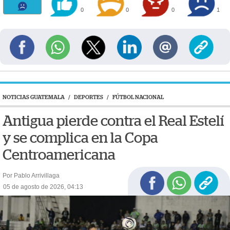
0
0
0
1
NOTICIAS GUATEMALA
/
DEPORTES
/
FÚTBOL NACIONAL
Antigua pierde contra el Real Estelí
y se complica en la Copa
Centroamericana
Por Pablo Arrivillaga
05 de agosto de 2026, 04:13