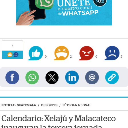
4
0
2
0
2
NOTICIAS GUATEMALA
/
DEPORTES
/
FÚTBOL NACIONAL
Calendario: Xelajú y Malacateco
inauguran la tercera jornada