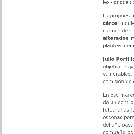
les conoce 
La propuesta
cárcel
a quie
cambio de no 
alterados 
plantea una 
Julio Portill
objetivo es
p
vulnerables, 
comisión de d
En ese marco
de un centro
fotografías 
escenas porn
del año pasa
compañeros 