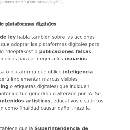
gaciones del MP. (Foto: Archivo/Soy502)
e plataformas digitales
de ley
habla también sobre las acciones
 que adoptar las plataformas digitales para
de "deepfakes" o
publicaciones falsas
,
medidas para proteger a los
usuarios
.
a o plataforma que utilice
inteligencia
erá implementar marcas visibles
ing
o etiquetas digitales) que indiquen
ntenido fue generado o alterado por IA. Se
ontenidos artísticos
, educativos o satíricos
n como finalidad causar daño", reza la
tablece que la
Superintendencia de