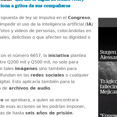
iona a gritos de sus compañeros
opuesta de ley se impulsa en el
Congreso
,
impedir el uso de la inteligencia artificial (
IA
)
 fotos y videos de personas, colocándolas en
ales, delictivas o que afecten su dignidad o
Surgen 
 con el número 6657, la
iniciativa
plantea
Alessan
tre Q200 mil y Q500 mil, no solo para
n tales
imágenes
sino también para
difundan en las
redes sociales
o cualquier
Trágico
gital. Esto aplicaría también para la
falleci
n de
archivos de audio
.
Mejica
to
se aprobara, a quien se encontrara
de esas acciones se les podrían imponer,
as de hasta
seis años de prisión
.
"Enven