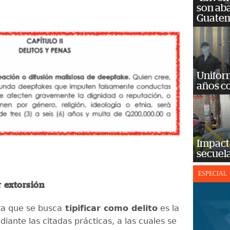
son ab
Guatem
Unifor
años c
Impact
secuela
ESPECIAL
 extorsión
a que se busca
tipificar como delito
es la
iante las citadas prácticas, a las cuales se