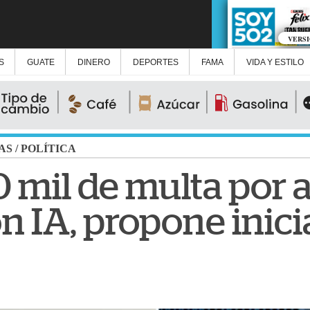
VERS
S
GUATE
DINERO
DEPORTES
FAMA
VIDA Y ESTILO
AS
/
POLÍTICA
mil de multa por al
n IA, propone inici