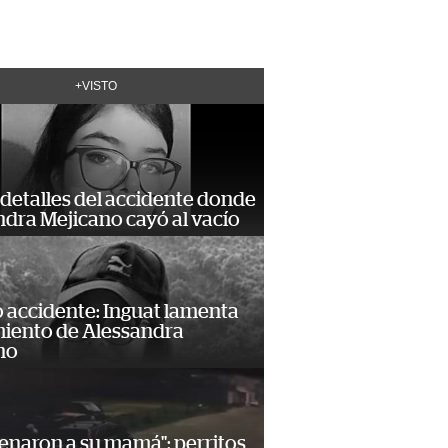
+VISTO
detalles del accidente donde
dra Mejicano cayó al vacío
 accidente: Inguat lamenta
miento de Alessandra
no
enaron a su mamá": perritos