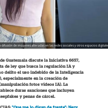
difusión de imágenes alteradas en las redes sociales y otros espacios digitales.
de Guatemala discute la Iniciativa 6657,
a de ley que busca la regulación IA y
mo delito el uso indebido de la Inteligencia
IA), especialmente en la creación de
(manipulación fotos videos IA). La
stablece duras sanciones que incluyen
eepfakes y penas de cárcel.
CIAS:
"Que me lo digan de frente": Nery