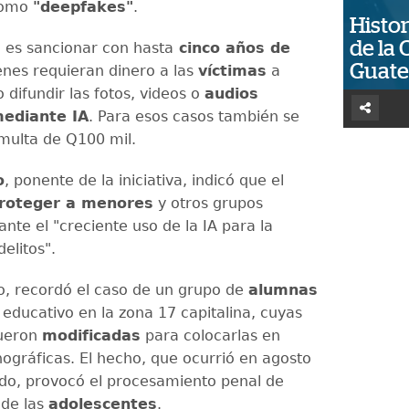
como
"deepfakes"
.
Histor
de la 
 es sancionar con hasta
cinco años de
Guat
nes requieran dinero a las
víctimas
a
difundir las fotos, videos o
audios
mediante IA
. Para esos casos también se
multa de Q100 mil.
o
, ponente de la iniciativa, indicó que el
roteger a menores
y otros grupos
ante el "creciente uso de la IA para la
elitos".
, recordó el caso de un grupo de
alumnas
 educativo en la zona 17 capitalina, cuyas
fueron
modificadas
para colocarlas en
ográficas. El hecho, que ocurrió en agosto
do, provocó el procesamiento penal de
de las
adolescentes
.