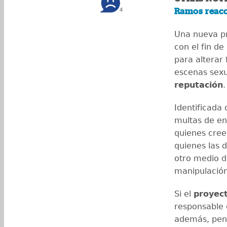
4
Ramos reacc
Una nueva pr
con el fin de 
para alterar
escenas sexu
reputación
.
Identificada
multas de en
quienes cree
quienes las 
otro medio di
manipulació
Si el
proyec
responsable 
además, pen