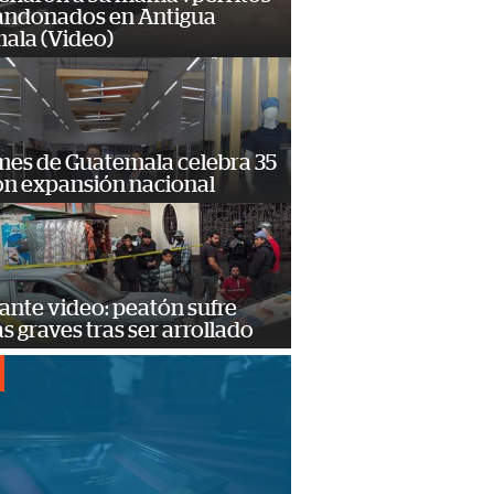
andonados en Antigua
ala (Video)
mes de Guatemala celebra 35
on expansión nacional
ante video: peatón sufre
s graves tras ser arrollado