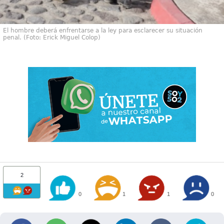
El hombre deberá enfrentarse a la ley para esclarecer su situación
penal. (Foto: Erick Miguel Colop)
2
0
1
1
0