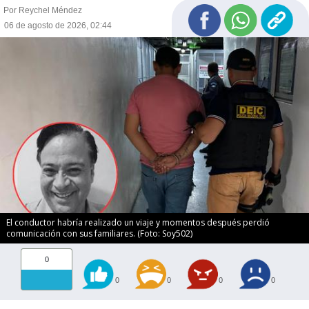
Por Reychel Méndez
06 de agosto de 2026, 02:44
El conductor habría realizado un viaje y momentos después perdió
comunicación con sus familiares. (Foto: Soy502)
0
0
0
0
0