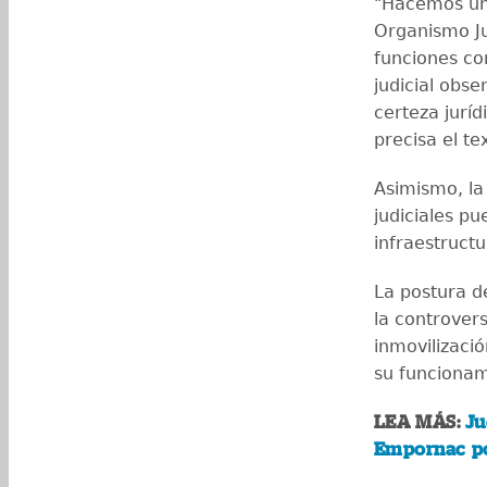
"Hacemos un
Organismo Jud
funciones co
judicial obs
certeza juríd
precisa el te
Asimismo, la
judiciales p
infraestructu
La postura 
la controvers
inmovilizaci
su funcionam
LEA MÁS:
Ju
Empornac po