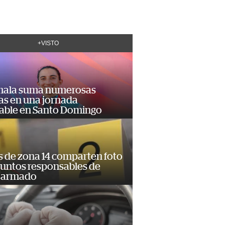
+VISTO
ala suma numerosas
as en una jornada
dable en Santo Domingo
s de zona 14 comparten foto
suntos responsables de
 armado