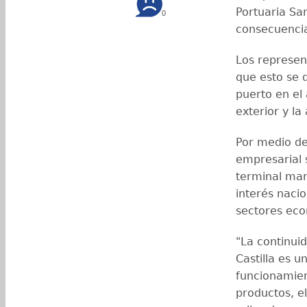
Portuaria Sa
0
consecuencia
Los represen
que esto se 
puerto en el
exterior y la
Por medio de
empresarial 
terminal mar
interés naci
sectores ec
"La continui
Castilla es u
funcionamie
productos, el