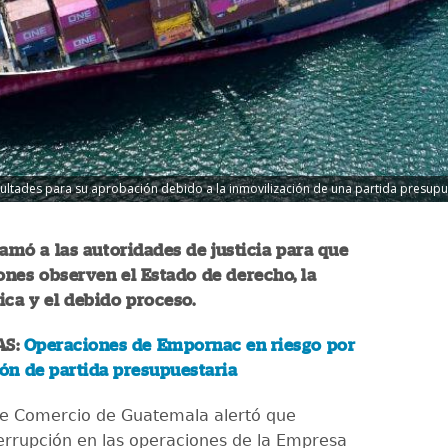
ltades para su aprobación debido a la inmovilización de una partida presupues
lamó a las autoridades de justicia para que
ones observen el Estado de derecho, la
dica y el debido proceso.
AS:
Operaciones de Empornac en riesgo por
ón de partida presupuestaria
e Comercio de Guatemala alertó que
terrupción en las operaciones de la Empresa