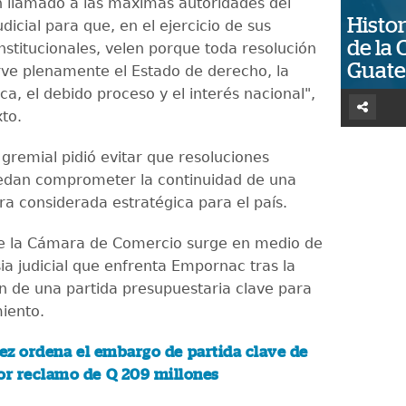
 llamado a las máximas autoridades del
Histor
icial para que, en el ejercicio de sus
de la 
nstitucionales, velen porque toda resolución
Guat
erve plenamente el Estado de derecho, la
ica, el debido proceso y el interés nacional",
xto.
 gremial pidió evitar que resoluciones
uedan comprometer la continuidad de una
ra considerada estratégica para el país.
de la Cámara de Comercio surge en medio de
ia judicial que enfrenta Empornac tras la
ón de una partida presupuestaria clave para
iento.
ez ordena el embargo de partida clave de
r reclamo de Q 209 millones