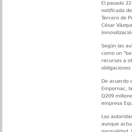
El pasado 22
notificada d
Tercero de Pr
César Vázque
inmovilizació
Según las au
como un "bols
recursos a ot
obligaciones 
De acuerdo c
Empornac, la
Q209 millone
empresa Equi
Las autorida
aunque actua
normalidad, l