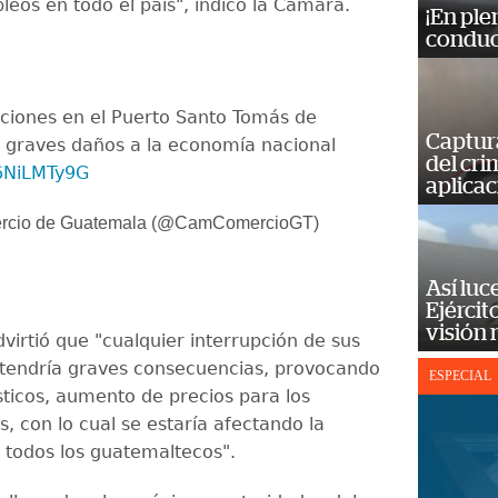
leos en todo el país", indicó la Cámara.
¡En ple
conduc
ciones en el Puerto Santo Tomás de
Captur
á graves daños a la economía nacional
del cr
w6NiLMTy9G
aplicac
rcio de Guatemala (@CamComercioGT)
Así luc
Ejércit
visión
virtió que "cualquier interrupción de sus
tendría graves consecuencias, provocando
ESPECIAL
sticos, aumento de precios para los
, con lo cual se estaría afectando la
todos los guatemaltecos".