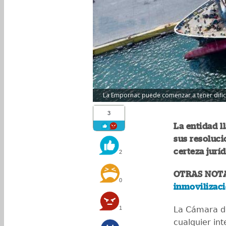
La Empornac puede comenzar a tener dificu
3
La entidad l
sus resoluci
certeza jurí
2
OTRAS NOT
0
inmovilizaci
1
La Cámara d
cualquier in