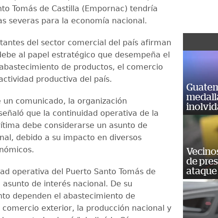
nto Tomás de Castilla (Empornac) tendría
s severas para la economía nacional.
tantes del sector comercial del país afirman
debe al papel estratégico que desempeña el
 abastecimiento de productos, el comercio
 actividad productiva del país.
Guatem
medall
 un comunicado, la organización
inolvi
señaló que la continuidad operativa de la
ítima debe considerarse un asunto de
onal, debido a su impacto en diversos
onómicos.
Vecino
de pre
ataque
dad operativa del Puerto Santo Tomás de
n asunto de interés nacional. De su
nto dependen el abastecimiento de
 comercio exterior, la producción nacional y