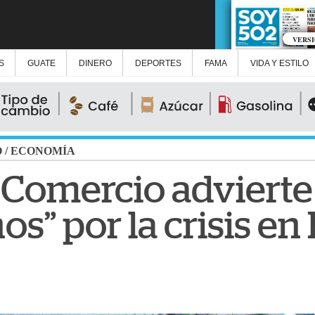
VERS
S
GUATE
DINERO
DEPORTES
FAMA
VIDA Y ESTILO
O
/
ECONOMÍA
Comercio advierte
os” por la crisis 