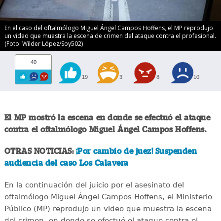
En el caso del oftalmólogo Miguel Ángel Campos Hoffens, el MP reprodujo
un video que muestra la escena de crimen del ataque contra el profesional.
(Foto: Wilder López/Soy502)
40
19
3
8
10
El MP mostró la escena en donde se efectuó el ataque
contra el oftalmólogo Miguel Ángel Campos Hoffens.
OTRAS NOTICIAS:
¡Por cambio de juez! Suspenden
audiencia del caso Los Calavera
En la continuación del juicio por el asesinato del
oftalmólogo Miguel Ángel Campos Hoffens, el Ministerio
Público (MP) reprodujo un video que muestra la escena
del crimen, en donde se efectuó el ataque contra el