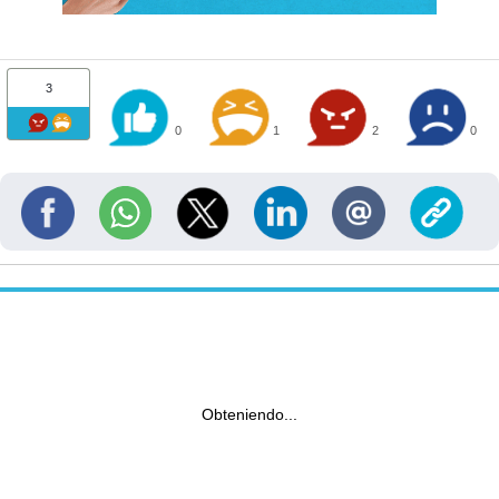
3
0
1
2
0
Obteniendo...