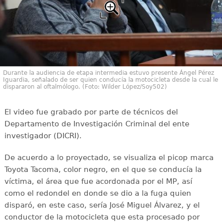
Durante la audiencia de etapa intermedia estuvo presente Ángel Pérez
Iguardia, señalado de ser quien conducía la motocicleta desde la cual le
dispararon al oftalmólogo. (Foto: Wilder López/Soy502)
El video fue grabado por parte de técnicos del
Departamento de Investigación Criminal del ente
investigador (DICRI).
De acuerdo a lo proyectado, se visualiza el picop marca
Toyota Tacoma, color negro, en el que se conducía la
víctima, el área que fue acordonada por el MP, así
como el redondel en donde se dio a la fuga quien
disparó, en este caso, sería José Miguel Álvarez, y el
conductor de la motocicleta que esta procesado por