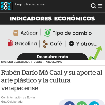
Login
/
Registrarme
NOTICIAS GUATEMALA
/
GUATE
/
ORGULLO502
Rubén Darío Mó Caal y su aporte al
arte plástico y la cultura
verapacense
Con información de Edwin
Gua/Colaborador