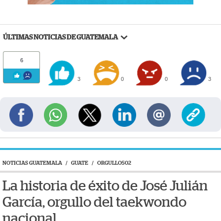
ÚLTIMAS NOTICIAS DE GUATEMALA
6
3
0
0
3
NOTICIAS GUATEMALA
/
GUATE
/
ORGULLO502
La historia de éxito de José Julián
García, orgullo del taekwondo
nacional