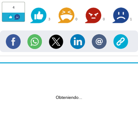
4
3
0
0
1
Obteniendo...