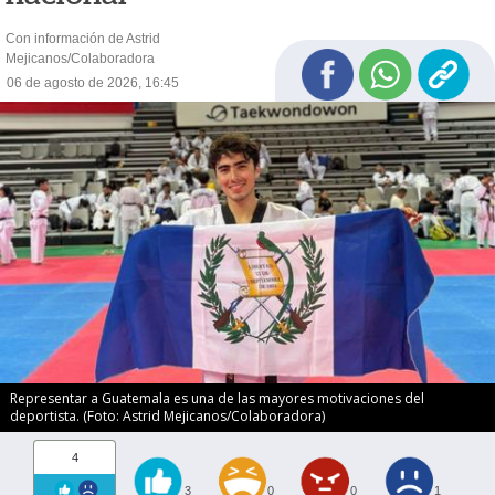
Con información de Astrid
Mejicanos/Colaboradora
06 de agosto de 2026, 16:45
Representar a Guatemala es una de las mayores motivaciones del
deportista. (Foto: Astrid Mejicanos/Colaboradora)
4
3
0
0
1