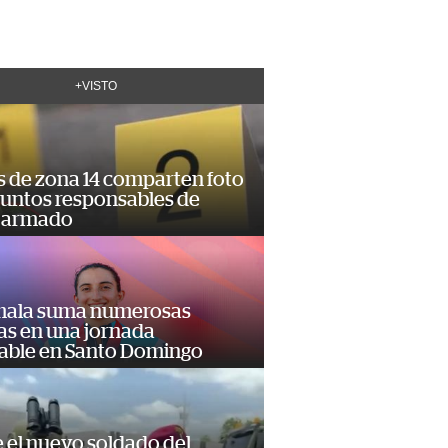
+VISTO
s de zona 14 comparten foto
suntos responsables de
 armado
ala suma numerosas
as en una jornada
dable en Santo Domingo
e el nuevo soldado del