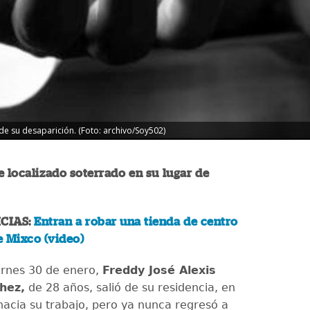
e su desaparición. (Foto: archivo/Soy502)
e localizado soterrado en su lugar de
CIAS:
Entran a robar una tienda de centro
e Mixco (video)
ernes 30 de enero,
Freddy José Alexis
hez,
de 28 años, salió de su residencia, en
hacia su trabajo, pero ya nunca regresó a