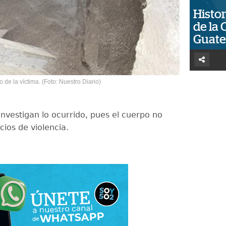
Histor
de la 
Guat
o de la víctima. (Foto: Nuestro Diario)
investigan lo ocurrido, pues el cuerpo no
cios de violencia.