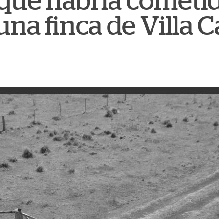
que habría cometi
na finca de Villa 