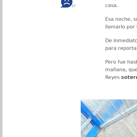
casa.
17
Esa noche, s
llamarlo por
De inmediato 
para reporta
Pero fue hast
mañana, que 
Reyes
soter