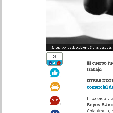
Su cuerpo fue descubierto 3 días después d
26
El cuerpo fu
trabajo.
5
OTRAS NOTI
comercial d
0
El pasado vi
4
Reyes Sánc
Chiquimula, 