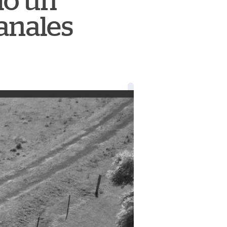
do un
Canales