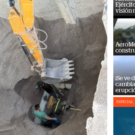
Ejércit
visión
AeroMet
constr
¡Se ve 
cambia 
erupci
ESPECIAL