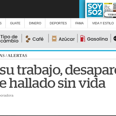
VERS
S
GUATE
DINERO
DEPORTES
FAMA
VIDA Y ESTILO
AS
/
ALERTAS
 su trabajo, desapar
 hallado sin vida
boradora