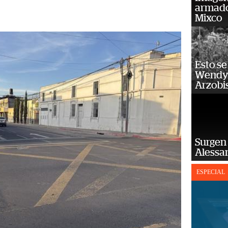
armado
Mixco
Esto se
Wendy 
Arzobi
Surgen 
Alessan
ESPECIAL