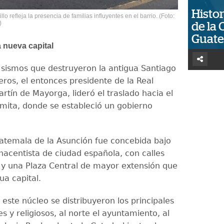
Histor
llo refleja la presencia de familias influyentes en el barrio. (Foto:
)
de la 
Guat
a nueva capital
 sismos que destruyeron la antigua Santiago
eros, el entonces presidente de la Real
rtín de Mayorga, lideró el traslado hacia el
Ermita, donde se estableció un gobierno
temala de la Asunción fue concebida bajo
nacentista de ciudad española, con calles
y una Plaza Central de mayor extensión que
gua capital.
este núcleo se distribuyeron los principales
les y religiosos, al norte el ayuntamiento, al