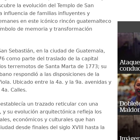
scubre la evolución del Templo de San
a influencia de familias influyentes y
emanes en este icónico rincón guatemalteco
símbolo de memoria y transformación
 San Sebastián, en la ciudad de Guatemala,
76 como parte del traslado de la capital
Ataque
s los terremotos de Santa Marta de 1773; su
conduct
bano respondió a las disposiciones de la
ola. Ubicado entre la 4a. y la 9a. avenidas y
 4a. Calles.
Doblet
 establecía un trazado reticular con una
Maldon
, y su evolución arquitectónica refleja los
ales, económicos y culturales que han
udad desde finales del siglo XVIII hasta la
Imágene