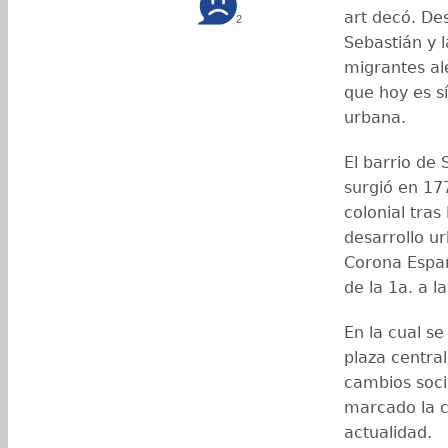
art decó. De
2
Sebastián y l
migrantes al
que hoy es 
urbana.
El barrio de
surgió en 17
colonial tra
desarrollo ur
Corona Españ
de la 1a. a la
En la cual se
plaza central
cambios soci
marcado la ci
actualidad.