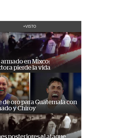
+VISTO
 armado en Mixco:
ora pierde la vida
e de oro para Guatemala con
ado y Chiroy
s posteriores al ataque