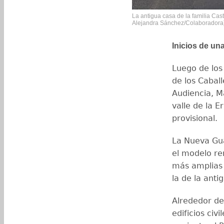
La antigua casa de la familia Casti
Alejandra Sánchez/Colaboradora
Inicios de un
Luego de los
de los Caball
Audiencia, Ma
valle de la 
provisional.
La Nueva Gua
el modelo re
más amplias 
la de la anti
Alrededor de 
edificios civi