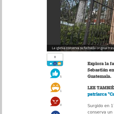
La iglesia conserva su fachada original tr
8
Explora la f
Sebastián en
Guatemala.
5
LEE TAMBIÉ
1
patriarca "
0
Surgido en 17
conserva un 