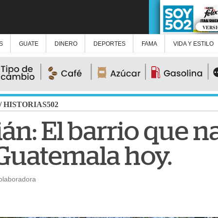
VERS
S
GUATE
DINERO
DEPORTES
FAMA
VIDA Y ESTILO
/
HISTORIAS502
án: El barrio que n
Guatemala hoy.
olaboradora