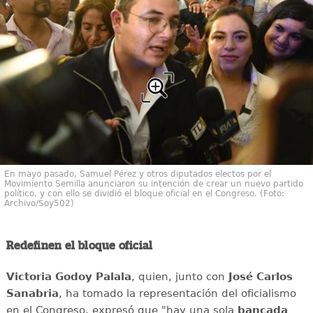
En mayo pasado, Samuel Pérez y otros diputados electos por el
Movimiento Semilla anunciaron su intención de crear un nuevo partido
político, y con ello se dividió el bloque oficial en el Congreso. (Foto:
Archivo/Soy502)
Redefinen el bloque oficial
Victoria Godoy Palala
, quien, junto con
José Carlos
Sanabria
, ha tomado la representación del oficialismo
en el Congreso, expresó que "hay una sola
bancada