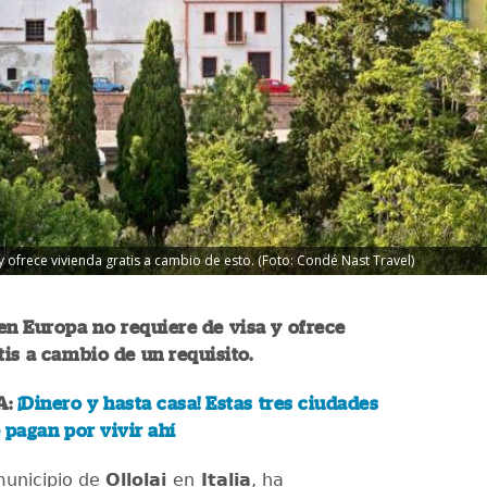
 ofrece vivienda gratis a cambio de esto. (Foto: Condé Nast Travel)
en Europa no requiere de visa y ofrece
tis a cambio de un requisito.
A:
¡Dinero y hasta casa! Estas tres ciudades
 pagan por vivir ahí
municipio de
Ollolai
en
Italia
, ha