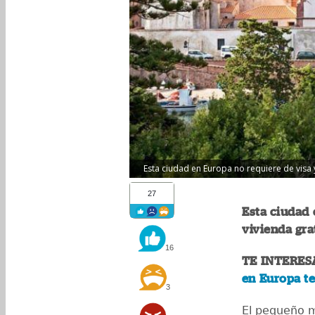
Esta ciudad en Europa no requiere de visa y
27
Esta ciudad 
vivienda gra
16
TE INTERES
en Europa te
3
El pequeño 