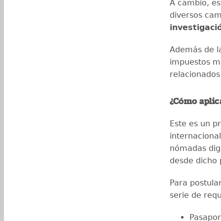
A cambio, es
diversos ca
investigaci
Además de la
impuestos mu
relacionados
¿Cómo aplic
Este es un p
internaciona
nómadas digi
desde dicho 
Para postular
serie de requ
Pasapor