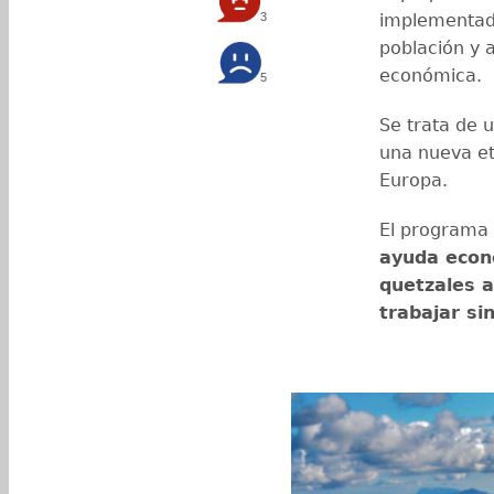
3
implementad
población y a
económica.
5
Se trata de u
una nueva et
Europa.
El programa 
ayuda econó
quetzales a
trabajar si