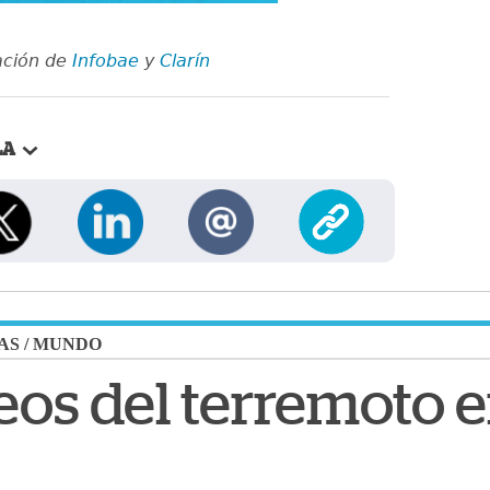
ación de
Infobae
y
Clarín
LA
AS
/
MUNDO
eos del terremoto e