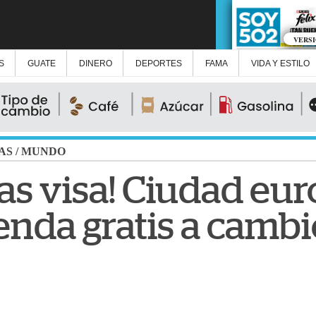
VERS
S
GUATE
DINERO
DEPORTES
FAMA
VIDA Y ESTILO
AS
/
MUNDO
tas visa! Ciudad eu
enda gratis a cambi