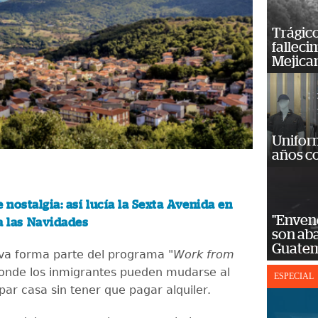
Trágico
falleci
Mejica
Unifor
años c
 nostalgia: así lucía la Sexta Avenida en
"Enven
a las Navidades
son ab
Guatem
tiva forma parte del programa
"Work from
donde los inmigrantes pueden mudarse al
ESPECIAL
par casa sin tener que pagar alquiler.