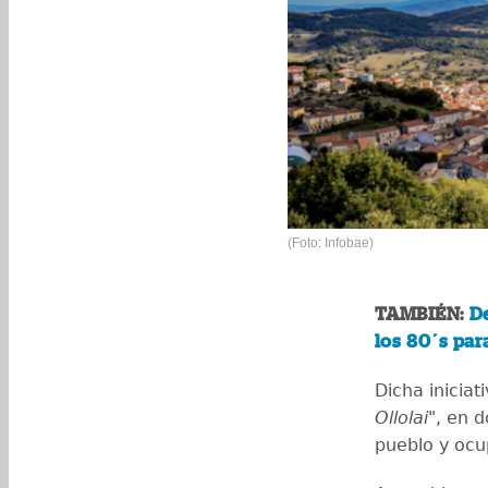
(Foto: Infobae)
TAMBIÉN:
De
los 80´s par
Dicha inicia
Ollolai"
, en 
pueblo y ocu