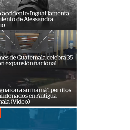
 accidente: Inguat lamenta
miento de Alessandra
no
mes de Guatemala celebra 35
on expansión nacional
enaron a su mamá": perritos
andonados en Antigua
ala (Video)