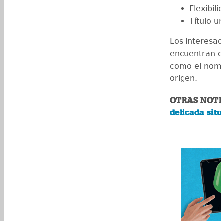
Flexibil
Título u
Los interesa
encuentran e
como el nomb
origen.
OTRAS NOTI
delicada sit