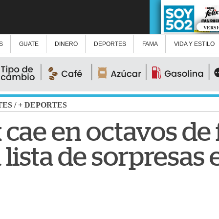
VERS
S
GUATE
DINERO
DEPORTES
FAMA
VIDA Y ESTILO
TES
/
+ DEPORTES
 cae en octavos de 
lista de sorpresas