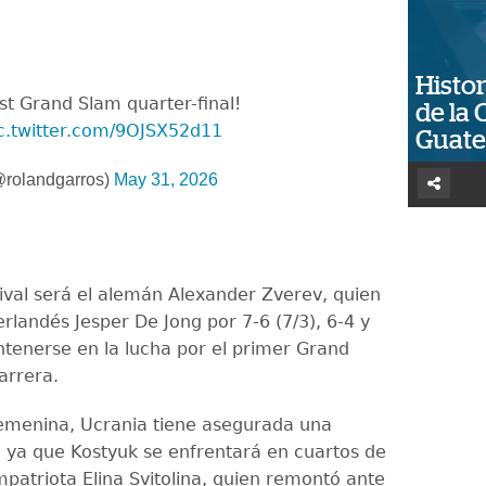
Histor
irst Grand Slam quarter-final!
de la 
c.twitter.com/9OJSX52d11
Guat
@rolandgarros)
May 31, 2026
ival será el alemán Alexander Zverev, quien
rlandés Jesper De Jong por 7-6 (7/3), 6-4 y
tenerse en la lucha por el primer Grand
arrera.
emenina, Ucrania tiene asegurada una
a, ya que Kostyuk se enfrentará en cuartos de
mpatriota Elina Svitolina, quien remontó ante