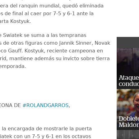
cera del ranquin mundial, quedó eliminada
s de final al caer por 7-5 y 6-1 ante la
rta Kostyuk.
e Swiatek se suma a las tempranas
s de otras figuras como Jannik Sinner, Novak
oco Gauff. Kostyuk, reciente campeona en
id, mantiene además su invicto sobre tierra
temporada.
Ataque
conduct
EONA DE
#ROLANDGARROS
,
Doblet
Maldon
 la encargada de mostrarle la puerta
iatek con un 7-5 y 6-1 en los octavos