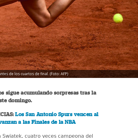
tes de los cuartos de final. (Foto: AFP)
os sigue acumulando sorpresas tras la
ste domingo.
CIAS:
Los San Antonio Spurs vencen al
anzan a las Finales de la NBA
a Swiatek, cuatro veces campeona del