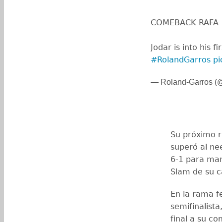
COMEBACK RAFA
Jodar is into his f
#RolandGarros
pi
— Roland-Garros (
Su próximo r
superó al nee
6-1 para man
Slam de su c
En la rama f
semifinalist
final a su co