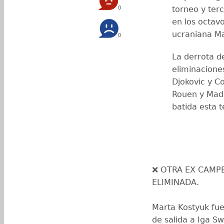
0
torneo y ter
en los octavo
ucraniana Ma
0
La derrota d
eliminacione
Djokovic y C
Rouen y Madr
batida esta 
❌ OTRA EX CAMP
ELIMINADA.
Marta Kostyuk fue
de salida a Iga Sw