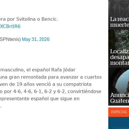
La reac
ra por Svitolina o Bencic.
muerte
5XCBrtIR6
SPNtenis)
May 31, 2026
Localiz
desapar
monta
 masculino, el español Rafa Jódar
una gran remontada para avanzar a cuartos
joven de 19 años venció a su compatriota
 por 4-6, 4-6, 6-1, 6-2 y 6-2, convirtiéndose
Anunci
representante español que sigue en
Guatem
.
ESPECIAL