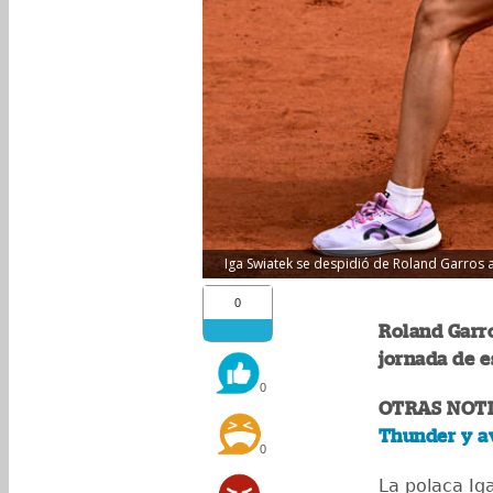
Iga Swiatek se despidió de Roland Garros an
0
Roland Garr
jornada de e
0
OTRAS NOTI
Thunder y av
0
La polaca Ig