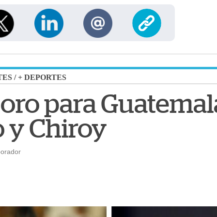
TES
/
+ DEPORTES
 oro para Guatemal
 y Chiroy
borador