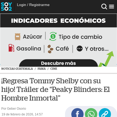
Login
/
Registrarme
NOTICIAS GUATEMALA
/
FAMA
/
CINE
¡Regresa Tommy Shelby con su
hijo! Tráiler de “Peaky Blinders: El
Hombre Inmortal”
Por Geber Osorio
19 de febrero de 2026, 14:57