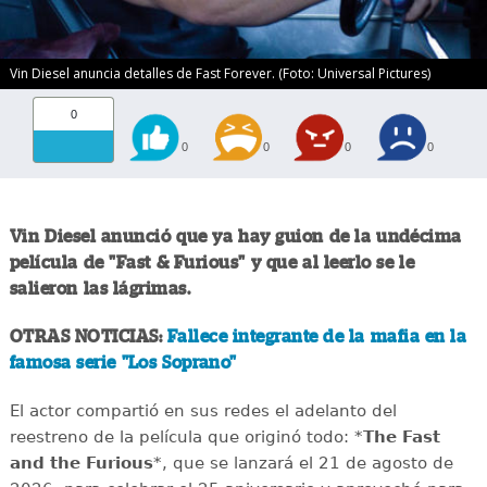
Vin Diesel anuncia detalles de Fast Forever. (Foto: Universal Pictures)
0
0
0
0
0
Vin Diesel anunció que ya hay guion de la undécima
película de "Fast & Furious" y que al leerlo se le
salieron las lágrimas.
OTRAS NOTICIAS:
Fallece integrante de la mafia en la
famosa serie "Los Soprano"
El actor compartió en sus redes el adelanto del
reestreno de la película que originó todo: *
The Fast
and the Furious
*, que se lanzará el 21 de agosto de